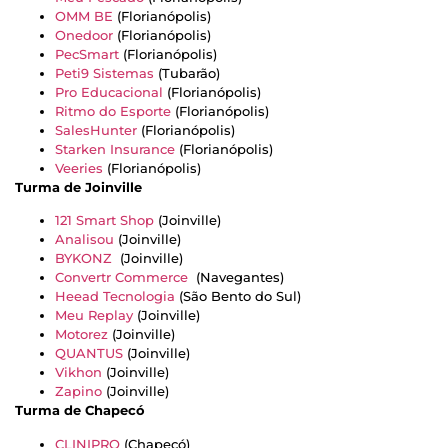
OMM BE
(Florianópolis)
Onedoor
(Florianópolis)
PecSmart
(Florianópolis)
Peti9 Sistemas
(Tubarão)
Pro Educacional
(Florianópolis)
Ritmo do
Esporte
(Florianópolis)
SalesHunter
(Florianópolis)
Starken Insurance
(Florianópolis)
Veeries
(Florianópolis)
Turma de Joinville
121 Smart Shop
(Joinville)
Analisou
(Joinville)
BYKONZ
(Joinville)
Convertr Commerce
(Navegantes)
Hee
a
d Tecnologia
(São Bento do Sul)
Meu Replay
(Joinville)
Motorez
(Joinville)
QUANTUS
(Joinville)
Vikhon
(Joinville)
Zapino
(Joinville)
Turma de Chapecó
CLINIPRO
(Chapecó)