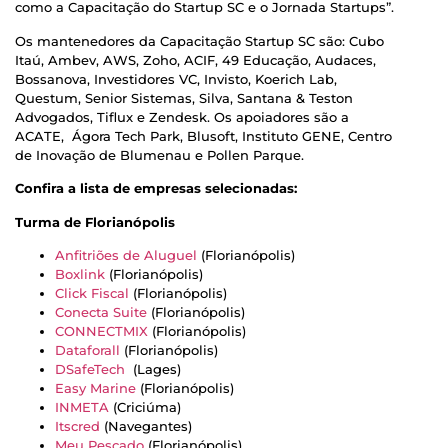
como a Capacitação do Startup SC e o Jornada Startups”.
Os mantenedores da Capacitação Startup SC são: Cubo
Itaú, Ambev, AWS, Zoho, ACIF, 49 Educação, Audaces,
Bossanova, Investidores VC, Invisto, Koerich Lab,
Questum, Senior Sistemas, Silva, Santana & Teston
Advogados, Tiflux e Zendesk. Os apoiadores são a
ACATE, Ágora Tech Park, Blusoft, Instituto GENE, Centro
de Inovação de Blumenau e Pollen Parque.
Confira a lista de empresas selecionadas:
Turma de Florianópolis
Anfitriões de Aluguel
(Florianópolis)
Boxlink
(Florianópolis)
Click Fiscal
(Florianópolis)
Conecta Suite
(Florianópolis)
CONNECTMIX
(Florianópolis)
Dataforall
(Florianópolis)
DSafeTech
(Lages)
Easy Marine
(Florianópolis)
INMETA
(Criciúma)
Itscred
(Navegantes)
Meu Pescado
(Florianópolis)