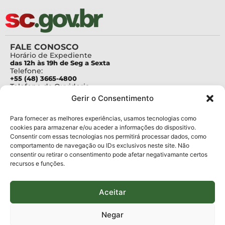
FALE CONOSCO
Horário de Expediente
das 12h às 19h de Seg a Sexta
Telefone:
+55 (48) 3665-4800
Telefone da Ouvidoria
0800-6448500
Gerir o Consentimento
E-mails:
protocolo@fapesc.sc.gov.br
Para assuntos relacionados à Pesquisa
Para fornecer as melhores experiências, usamos tecnologias como
pesquisa@fapesc.sc.gov.br
cookies para armazenar e/ou aceder a informações do dispositivo.
Para assuntos relacionados à Inovação
Consentir com essas tecnologias nos permitirá processar dados, como
inovacao@fapesc.sc.gov.br
comportamento de navegação ou IDs exclusivos neste site. Não
Para assuntos relacionados à Bolsas
consentir ou retirar o consentimento pode afetar negativamante certos
bolsas@fapesc.sc.gov.br
recursos e funções.
Para assuntos relacionados à Prestação de Contas
prestacaodecontas@fapesc.sc.gov.br
Para assuntos relacionados à Plataforma
plataforma@fapesc.sc.gov.br
Aceitar
Encarregado de dados
Jair Artur da Silva dpo@fapesc.sc.gov.br 3665-4831
Negar
ENDEREÇO