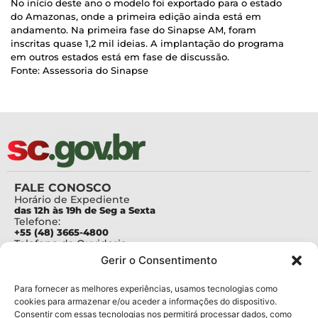
No início deste ano o modelo foi exportado para o estado
do Amazonas, onde a primeira edição ainda está em
andamento. Na primeira fase do Sinapse AM, foram
inscritas quase 1,2 mil ideias. A implantação do programa
em outros estados está em fase de discussão.
Fonte: Assessoria do Sinapse
FALE CONOSCO
Horário de Expediente
das 12h às 19h de Seg a Sexta
Telefone:
+55 (48) 3665-4800
Telefone da Ouvidoria
0800-6448500
Gerir o Consentimento
E-mails:
protocolo@fapesc.sc.gov.br
Para assuntos relacionados à Pesquisa
Para fornecer as melhores experiências, usamos tecnologias como
pesquisa@fapesc.sc.gov.br
cookies para armazenar e/ou aceder a informações do dispositivo.
Para assuntos relacionados à Inovação
Consentir com essas tecnologias nos permitirá processar dados, como