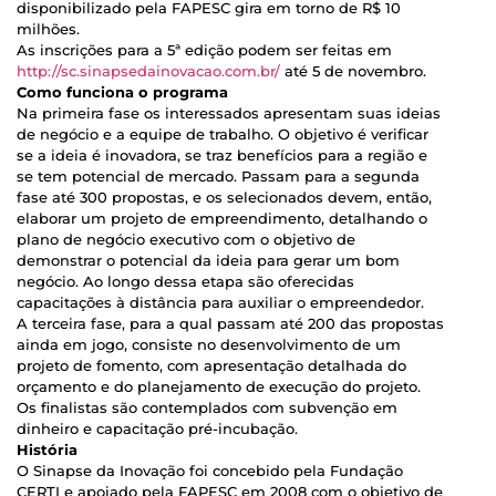
disponibilizado pela FAPESC gira em torno de R$ 10
milhões.
As inscrições para a 5ª edição podem ser feitas em
http://sc.sinapsedainovacao.com.br/
até 5 de novembro.
Como funciona o programa
Na primeira fase os interessados apresentam suas ideias
de negócio e a equipe de trabalho. O objetivo é verificar
se a ideia é inovadora, se traz benefícios para a região e
se tem potencial de mercado. Passam para a segunda
fase até 300 propostas, e os selecionados devem, então,
elaborar um projeto de empreendimento, detalhando o
plano de negócio executivo com o objetivo de
demonstrar o potencial da ideia para gerar um bom
negócio. Ao longo dessa etapa são oferecidas
capacitações à distância para auxiliar o empreendedor.
A terceira fase, para a qual passam até 200 das propostas
ainda em jogo, consiste no desenvolvimento de um
projeto de fomento, com apresentação detalhada do
orçamento e do planejamento de execução do projeto.
Os finalistas são contemplados com subvenção em
dinheiro e capacitação pré-incubação.
História
O Sinapse da Inovação foi concebido pela Fundação
CERTI e apoiado pela FAPESC em 2008 com o objetivo de