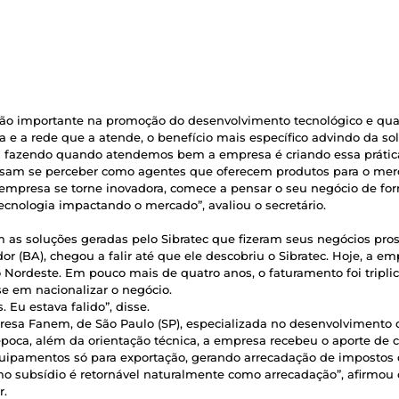
 tão importante na promoção do desenvolvimento tecnológico e qua
 e a rede que a atende, o benefício mais específico advindo da 
s fazendo quando atendemos bem a empresa é criando essa prática
ssam se perceber como agentes que oferecem produtos para o merc
 empresa se torne inovadora, comece a pensar o seu negócio de form
nologia impactando o mercado”, avaliou o secretário.
 as soluções geradas pelo Sibratec que fizeram seus negócios pr
or (BA), chegou a falir até que ele descobriu o Sibratec. Hoje, a em
o Nordeste. Em pouco mais de quatro anos, o faturamento foi tripl
 em nacionalizar o negócio.
. Eu estava falido”, disse.
esa Fanem, de São Paulo (SP), especializada no desenvolvimento d
oca, além da orientação técnica, a empresa recebeu o aporte de c
quipamentos só para exportação, gerando arrecadação de impostos
mo subsídio é retornável naturalmente como arrecadação”, afirmou 
r.