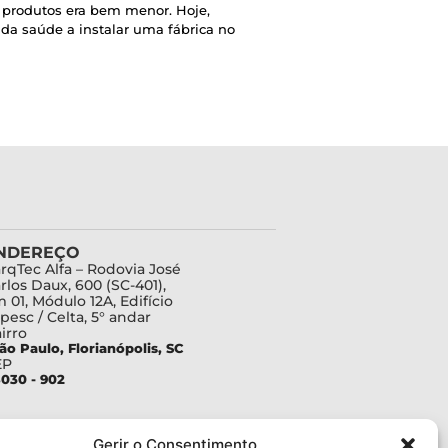
e produtos era bem menor. Hoje,
 da saúde a instalar uma fábrica no
NDEREÇO
rqTec Alfa – Rodovia José
rlos Daux, 600 (SC-401),
 01, Módulo 12A, Edifício
pesc / Celta, 5° andar
irro
ão Paulo, Florianópolis, SC
EP
030 - 902
Gerir o Consentimento