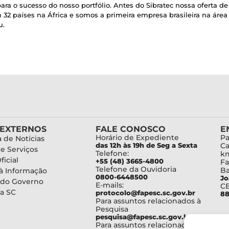
ara o sucesso do nosso portfólio. Antes do Sibratec nossa oferta d
32 países na África e somos a primeira empresa brasileira na área
u.
 EXTERNOS
FALE CONOSCO
E
Horário de Expediente
Pa
 de Notícias
das 12h às 19h de Seg a Sexta
Ca
de Serviços
Telefone:
km
ficial
+55 (48) 3665-4800
Fa
Telefone da Ouvidoria
Ba
à Informação
0800-6448500
Jo
 do Governo
E-mails:
C
a SC
protocolo@fapesc.sc.gov.br
88
Para assuntos relacionados à
Pesquisa
pesquisa@fapesc.sc.gov.br
Para assuntos relacionados à