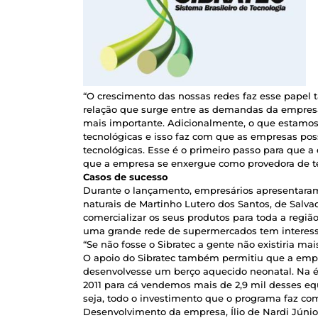
“O crescimento das nossas redes faz esse papel
relação que surge entre as demandas da empresa
mais importante. Adicionalmente, o que estamo
tecnológicas e isso faz com que as empresas po
tecnológicas. Esse é o primeiro passo para que a
que a empresa se enxergue como provedora de tec
Casos de sucesso
Durante o lançamento, empresários apresentaram
naturais de Martinho Lutero dos Santos, de Salvad
comercializar os seus produtos para toda a regiã
uma grande rede de supermercados tem interesse
“Se não fosse o Sibratec a gente não existiria mais
O apoio do Sibratec também permitiu que a empr
desenvolvesse um berço aquecido neonatal. Na ép
2011 para cá vendemos mais de 2,9 mil desses e
seja, todo o investimento que o programa faz co
Desenvolvimento da empresa, Ílio de Nardi Júnio