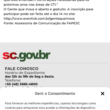
próximos anos nas áreas de CTI.”
O Gente que Inova é aberto e gratuito. A inscrição para
participar pode ser feita até o dia 14 no site:
http://www.eventick.com.br/gentequeinova
Fonte: Assessoria de Comunicação da FAPESC
FALE CONOSCO
Horário de Expediente
das 12h às 19h de Seg a Sexta
Telefone:
+55 (48) 3665-4800
Telefone da Ouvidoria
0800-6448500
Gerir o Consentimento
E-mails:
protocolo@fapesc.sc.gov.br
Para assuntos relacionados à Pesquisa
Para fornecer as melhores experiências, usamos tecnologias como
pesquisa@fapesc.sc.gov.br
cookies para armazenar e/ou aceder a informações do dispositivo.