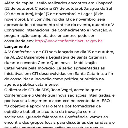
Além da capital, serão realizados encontros em Chapecó
(22 de outubro), Criciúma (27 de outubro), Jaraguá do Sul
(29 de outubro), Itajaí (3 de novembro) e Lages (6 de
novembro). Em Joinville, no dia 13 de novembro, será
apresentado o documento-síntese do evento, durante o V
Congresso Internacional de Conhecimento e Inovação. A
programação completa dos encontros pode ser
consultada em:
http://www.conferenciacti.sc.gov.br
Lançamento
A V Conferência de CTI será lançada no dia 15 de outubro,
na ALESC (Assembleia Legislativa de Santa Catarina),
durante o evento Gente Que Inova – Mobilização
Catarinense pela Inovação. Lá serão apresentadas as
iniciativas em CTI desenvolvidas em Santa Catarina, a fim
de consolidar a inovação como política prioritária na
agenda pública catarinense.
O diretor de CTI da SDS, Jean Vogel, acredita que a
Conferência e o Gente que Inova são ações interligadas, e
por isso seu lançamento acontece no evento da ALESC:
“O objetivo é aproximar o tema dos formadores de
opinião e trabalhar a cultura da inovação com a
sociedade. Quando falamos da Conferência, vamos ao
encontro dos grupos locais para discutir as demandas e o
que eles entendem como ações necessárias para os