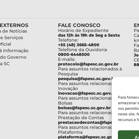
 EXTERNOS
FALE CONOSCO
E
Horário de Expediente
Pa
 de Notícias
das 12h às 19h de Seg a Sexta
Ca
de Serviços
Telefone:
km
ficial
+55 (48) 3665-4800
Fa
Telefone da Ouvidoria
Ba
à Informação
0800-6448500
Jo
 do Governo
E-mails:
C
a SC
protocolo@fapesc.sc.gov.br
88
Para assuntos relacionados à
Pesquisa
pesquisa@fapesc.sc.gov.br
Para assuntos relacionados à
Inovação
inovacao@fapesc.sc.gov.br
Para fornec
Para assuntos relacionados à
Bolsas
armazenar e
bolsas@fapesc.sc.gov.br
nos permiti
Para assuntos relacionados à
neste site. 
Prestação de Contas
recursos e 
prestacaodecontas@fapesc.sc.gov.br
Para assuntos relacionados à
Plataforma
A
plataforma@fapesc.sc.gov.br