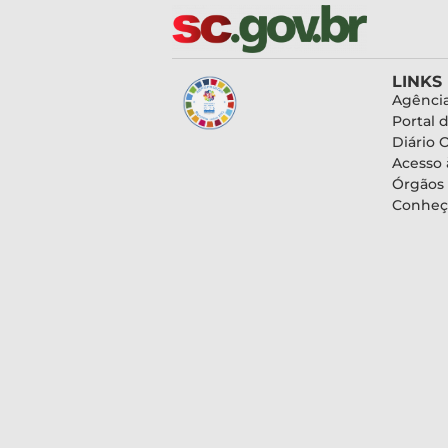
LINKS
Agência
Portal 
Diário O
Acesso 
Órgãos
Conheç