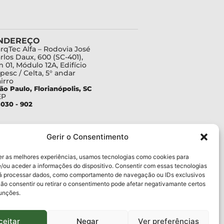
NDEREÇO
rqTec Alfa – Rodovia José
rlos Daux, 600 (SC-401),
 01, Módulo 12A, Edifício
pesc / Celta, 5° andar
irro
ão Paulo, Florianópolis, SC
EP
030 - 902
Gerir o Consentimento
er as melhores experiências, usamos tecnologias como cookies para
/ou aceder a informações do dispositivo. Consentir com essas tecnologias
rá processar dados, como comportamento de navegação ou IDs exclusivos
Não consentir ou retirar o consentimento pode afetar negativamante certos
funções.
ceitar
Negar
Ver preferências