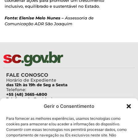
coordenar ações para promover um crescimento
inclusivo, equilibrado e sustentável no Estado.
Fonte: Elenise Melo Nunes –
Assessoria de
Comunicação
ADR São Joaquim
FALE CONOSCO
Horário de Expediente
das 12h às 19h de Seg a Sexta
Telefone:
+55 (48) 3665-4800
Telefone da Ouvidoria
0800-6448500
Gerir o Consentimento
E-mails:
protocolo@fapesc.sc.gov.br
Para assuntos relacionados à Pesquisa
Para fornecer as melhores experiências, usamos tecnologias como
pesquisa@fapesc.sc.gov.br
cookies para armazenar e/ou aceder a informações do dispositivo.
Para assuntos relacionados à Inovação
Consentir com essas tecnologias nos permitirá processar dados, como
inovacao@fapesc.sc.gov.br
comportamento de navegação ou IDs exclusivos neste site. Não
Para assuntos relacionados à Bolsas