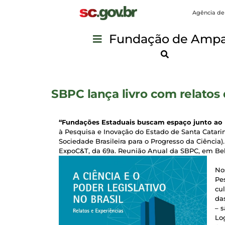
Agência de
Fundação de Ampar
SBPC lança livro com relato
“Fundações Estaduais buscam espaço junto ao 
à Pesquisa e Inovação do Estado de Santa Catari
Sociedade Brasileira para o Progresso da Ciência). 
ExpoC&T, da 69a. Reunião Anual da SBPC, em Bel
No
Pe
cu
da
– s
Lo