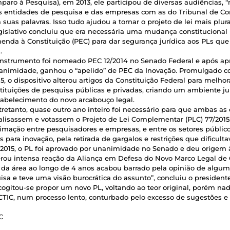
paro à Pesquisa), em 2013, ele participou de diversas audiências, “
s entidades de pesquisa e das empresas com as do Tribunal de Cont
suas palavras. Isso tudo ajudou a tornar o projeto de lei mais plura
gislativo concluiu que era necessária uma mudança constituciona
enda à Constituição (PEC) para dar segurança jurídica aos PLs qu
.
instrumento foi nomeado PEC 12/2014 no Senado Federal e após ap
animidade, ganhou o “apelido” de PEC da Inovação. Promulgado 
5, o dispositivo alterou artigos da Constituição Federal para melho
stituições de pesquisa públicas e privadas, criando um ambiente jur
tabelecimento do novo arcabouço legal.
tretanto, quase outro ano inteiro foi necessário para que ambas as 
alisassem e votassem o Projeto de Lei Complementar (PLC) 77/2015
ximação entre pesquisadores e empresas, e entre os setores público
 para inovação, pela retirada de gargalos e restrições que dificulta
015, o PL foi aprovado por unanimidade no Senado e deu origem à 
erou intensa reação da Aliança em Defesa do Novo Marco Legal de C
 da área ao longo de 4 anos acabou barrado pela opinião de algu
a e teve uma visão burocrática do assunto”, concluiu o president
ogitou-se propor um novo PL, voltando ao teor original, porém na
MCTIC, num processo lento, conturbado pelo excesso de sugestões e
C