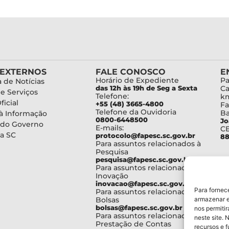
 EXTERNOS
FALE CONOSCO
E
Horário de Expediente
Pa
 de Notícias
das 12h às 19h de Seg a Sexta
Ca
de Serviços
Telefone:
km
ficial
+55 (48) 3665-4800
Fa
Telefone da Ouvidoria
Ba
à Informação
0800-6448500
Jo
 do Governo
E-mails:
C
a SC
protocolo@fapesc.sc.gov.br
88
Para assuntos relacionados à
Pesquisa
pesquisa@fapesc.sc.gov.br
Para assuntos relacionados à
Inovação
inovacao@fapesc.sc.gov.br
Para fornec
Para assuntos relacionados à
Bolsas
armazenar e
bolsas@fapesc.sc.gov.br
nos permiti
Para assuntos relacionados à
neste site. 
Prestação de Contas
recursos e 