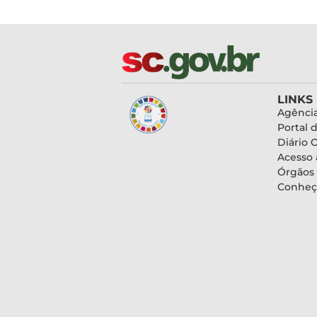
LINKS
Agência
Portal 
Diário O
Acesso 
Órgãos
Conheç