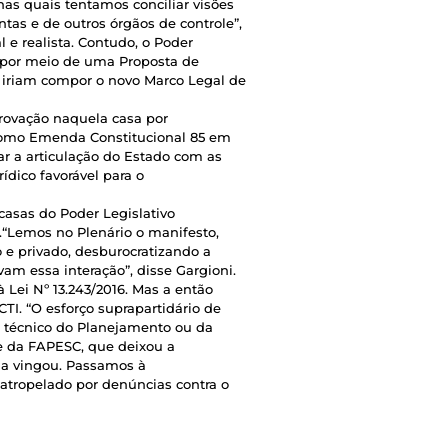
nas quais tentamos conciliar visões
as e de outros órgãos de controle”,
l e realista. Contudo, o Poder
l por meio de uma Proposta de
e iriam compor o novo Marco Legal de
rovação naquela casa por
como Emenda Constitucional 85 em
rar a articulação do Estado com as
ídico favorável para o
casas do Poder Legislativo
.“Lemos no Plenário o manifesto,
 e privado, desburocratizando a
vam essa interação”, disse Gargioni.
Lei Nº 13.243/2016. Mas a então
TI. “O esforço suprapartidário de
m técnico do Planejamento ou da
e da FAPESC, que deixou a
da vingou. Passamos à
 atropelado por denúncias contra o