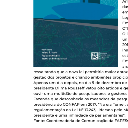
Am
da
em 
Le
Em
CTI
O 
un
201
in
es
En
an
ressaltando que a nova lei permitiria maior apro
gestão dos projetos e criando ambientes propícios
Apenas um dia depois, no dia 9 de dezembro de 2
presidente Dilma Rousseff vetou oito artigos e g
ouvir uma multidão de pesquisadores e gestores
Fazenda que desconhecia os meandros da pesquis
presidência do CONFAP em 2017. “Na era Temer, c
regulamentação da Lei Nº 13.243, liderada pelo 
presidente e uma infinidade de parlamentares”.
Fonte: Coordenadoria de Comunicação da FAPES