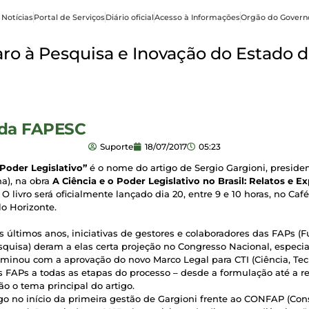
 Notícias
Portal de Serviços
Diário oficial
Acesso à Informações
Orgão do Govern
o à Pesquisa e Inovação do Estado d
s da FAPESC
Suporte
18/07/2017
05:23
Poder Legislativo”
é o nome do artigo de Sergio Gargioni, presi
na), na obra
A Ciência e o Poder Legislativo no Brasil: Relatos e E
O livro será oficialmente lançado dia 20, entre 9 e 10 horas, no Café
o Horizonte.
s últimos anos, iniciativas de gestores e colaboradores das FAPs 
squisa) deram a elas certa projeção no Congresso Nacional, espec
lminou com a aprovação do novo Marco Legal para CTI (Ciência, Tecn
s FAPs a todas as etapas do processo – desde a formulação até a r
ão o tema principal do artigo.
go no início da primeira gestão de Gargioni frente ao CONFAP (Co