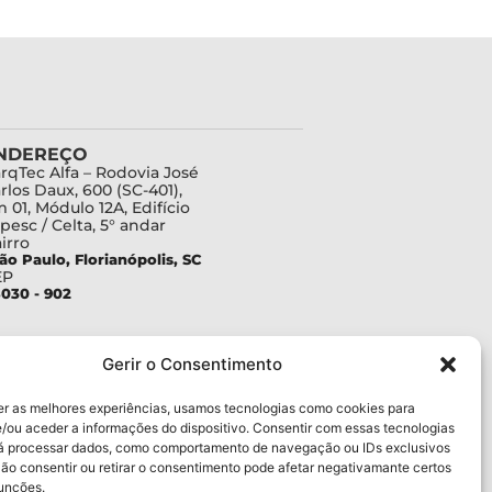
NDEREÇO
rqTec Alfa – Rodovia José
rlos Daux, 600 (SC-401),
 01, Módulo 12A, Edifício
pesc / Celta, 5° andar
irro
ão Paulo, Florianópolis, SC
EP
030 - 902
Gerir o Consentimento
er as melhores experiências, usamos tecnologias como cookies para
/ou aceder a informações do dispositivo. Consentir com essas tecnologias
rá processar dados, como comportamento de navegação ou IDs exclusivos
Não consentir ou retirar o consentimento pode afetar negativamante certos
funções.