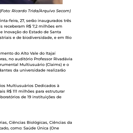
Foto: Ricardo Trida/Arquivo Secom)
ta-feira, 27, serão inaugurados três
is receberam R$ 7,2 milhões em
 e Inovação do Estado de Santa
triais e de biodiversidade, e em Rio
imento do Alto Vale do Itajaí
ras, no auditório Professor Rivadávia
trumental Multiusuário (Claims) e o
dantes da universidade realizarão
ios Multiusuários Dedicados à
s R$ 111 milhões para estruturar
oratórios de 19 instituições de
as, Ciências Biológicas, Ciências da
stado, como: Saúde Única (One