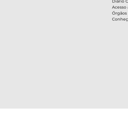
Diário O
Acesso 
Órgãos
Conheç
Política de privacidade
Copyright © 2023 Todos os Direitos Re