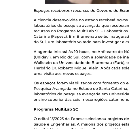
Espaços receberam recursos do Governo do Estad
A ciência desenvolvida no estado receberá novos 
laboratórios de pesquisa avançada que receberam
recursos do Programa MultiLab SC – Laboratórios
Catarina (Fapesc). Em Blumenau serão inaugurados
do Sul, um laboratório voltado para investigar a e
A agenda iniciará às 10 horas, no Anfiteatro do Nú
(Unidavi), em Rio do Sul, com a solenidade de ina
Wollstein da Universidade de Blumenau (Furb), oc
Herbário Dr. Roberto Miguel Klein. Após cada sol
uma visita aos novos espaços.
Os espaços foram viabilizados com fomento do ed
Pesquisa Avançada no Estado de Santa Catarina, d
laboratórios de pesquisa avançada em universidade
ensino superior das seis mesorregiões catarinens
Programa MultiLab SC
O edital 15/2023 da Fapesc selecionou projetos d
Saúde e Engenharias. A maioria dos projetos est