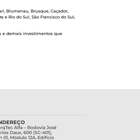
ari, Blumenau, Brusque, Caçador,
ra e Rio do Sul, São Francisco do Sul,
os e demais investimentos que
NDEREÇO
rqTec Alfa – Rodovia José
rlos Daux, 600 (SC-401),
 01, Módulo 12A, Edifício