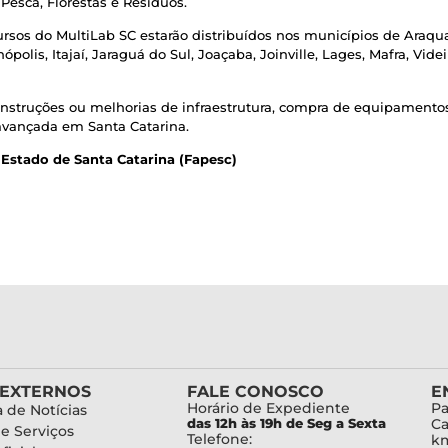
Pesca, Florestas e Resíduos.
ursos do MultiLab SC estarão distribuídos nos municípios de Araqu
polis, Itajaí, Jaraguá do Sul, Joaçaba, Joinville, Lages, Mafra, Videi
 construções ou melhorias de infraestrutura, compra de equipament
vançada em Santa Catarina.
Estado de Santa Catarina (Fapesc)
 EXTERNOS
FALE CONOSCO
E
Horário de Expediente
Pa
 de Notícias
das 12h às 19h de Seg a Sexta
Ca
de Serviços
Telefone:
km