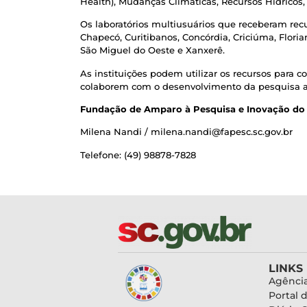
Health), Mudanças Climáticas, Recursos Hídricos, 
Os laboratórios multiusuários que receberam rec
Chapecó, Curitibanos, Concórdia, Criciúma, Florianó
São Miguel do Oeste e Xanxerê.
As instituições podem utilizar os recursos para
colaborem com o desenvolvimento da pesquisa a
Fundação de Amparo à Pesquisa e Inovação do 
Milena Nandi / milena.nandi@fapesc.sc.gov.br
Telefone: (49) 98878-7828
LINKS
Agência
Portal 