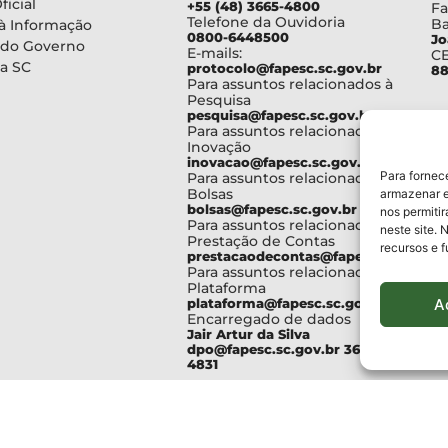
ficial
+55 (48) 3665-4800
Fa
Telefone da Ouvidoria
Ba
à Informação
0800-6448500
Jo
 do Governo
E-mails:
C
a SC
protocolo@fapesc.sc.gov.br
88
Para assuntos relacionados à
Pesquisa
pesquisa@fapesc.sc.gov.br
Para assuntos relacionados à
Inovação
inovacao@fapesc.sc.gov.br
Para fornec
Para assuntos relacionados à
Bolsas
armazenar e
bolsas@fapesc.sc.gov.br
nos permiti
Para assuntos relacionados à
neste site. 
Prestação de Contas
recursos e 
prestacaodecontas@fapesc.sc.gov.br
Para assuntos relacionados à
Plataforma
A
plataforma@fapesc.sc.gov.br
Encarregado de dados
Jair Artur da Silva
dpo@fapesc.sc.gov.br 3665-
4831
servados SC - Governo de Santa Catarina |
Desenvolvedor - F