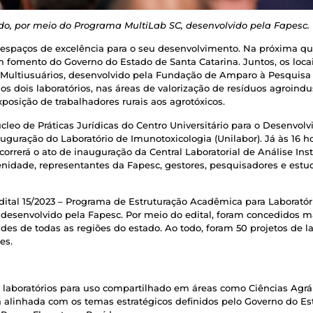
o, por meio do Programa MultiLab SC, desenvolvido pela Fapesc. (
espaços de excelência para o seu desenvolvimento. Na próxima quin
 fomento do Governo do Estado de Santa Catarina. Juntos, os loca
 Multiusuários, desenvolvido pela Fundação de Amparo à Pesquisa
 dois laboratórios, nas áreas de valorização de resíduos agroindus
xposição de trabalhadores rurais aos agrotóxicos.
cleo de Práticas Jurídicas do Centro Universitário para o Desenvolv
uguração do Laboratório de Imunotoxicologia (Unilabor). Já às 16 ho
orrerá o ato de inauguração da Central Laboratorial de Análise Ins
enidade, representantes da Fapesc, gestores, pesquisadores e estu
ital 15/2023 – Programa de Estruturação Acadêmica para Laboratór
esenvolvido pela Fapesc. Por meio do edital, foram concedidos mai
s de todas as regiões do estado. Ao todo, foram 50 projetos de lab
es.
e laboratórios para uso compartilhado em áreas como Ciências Agrári
á alinhada com os temas estratégicos definidos pelo Governo do E