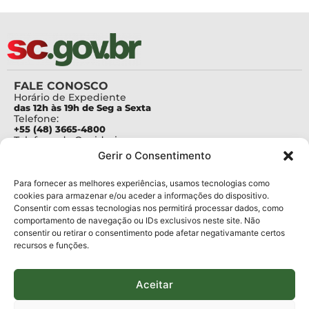
FALE CONOSCO
Horário de Expediente
das 12h às 19h de Seg a Sexta
Telefone:
+55 (48) 3665-4800
Telefone da Ouvidoria
0800-6448500
Gerir o Consentimento
E-mails:
protocolo@fapesc.sc.gov.br
Para assuntos relacionados à Pesquisa
Para fornecer as melhores experiências, usamos tecnologias como
pesquisa@fapesc.sc.gov.br
cookies para armazenar e/ou aceder a informações do dispositivo.
Para assuntos relacionados à Inovação
Consentir com essas tecnologias nos permitirá processar dados, como
inovacao@fapesc.sc.gov.br
comportamento de navegação ou IDs exclusivos neste site. Não
Para assuntos relacionados à Bolsas
consentir ou retirar o consentimento pode afetar negativamante certos
bolsas@fapesc.sc.gov.br
recursos e funções.
Para assuntos relacionados à Prestação de Contas
prestacaodecontas@fapesc.sc.gov.br
Para assuntos relacionados à Plataforma
plataforma@fapesc.sc.gov.br
Aceitar
Encarregado de dados
Jair Artur da Silva dpo@fapesc.sc.gov.br 3665-4831