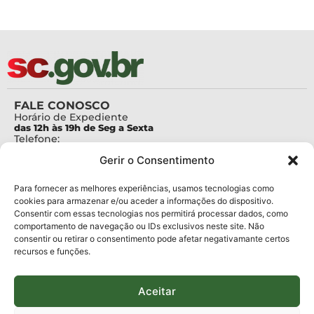
FALE CONOSCO
Horário de Expediente
das 12h às 19h de Seg a Sexta
Telefone:
+55 (48) 3665-4800
Gerir o Consentimento
Telefone da Ouvidoria
0800-6448500
E-mails:
Para fornecer as melhores experiências, usamos tecnologias como
protocolo@fapesc.sc.gov.br
cookies para armazenar e/ou aceder a informações do dispositivo.
Para assuntos relacionados à Pesquisa
Consentir com essas tecnologias nos permitirá processar dados, como
pesquisa@fapesc.sc.gov.br
Para assuntos relacionados à Inovação
comportamento de navegação ou IDs exclusivos neste site. Não
inovacao@fapesc.sc.gov.br
consentir ou retirar o consentimento pode afetar negativamante certos
Para assuntos relacionados à Bolsas
recursos e funções.
bolsas@fapesc.sc.gov.br
Para assuntos relacionados à Prestação de Contas
prestacaodecontas@fapesc.sc.gov.br
Aceitar
Para assuntos relacionados à Plataforma
plataforma@fapesc.sc.gov.br
Encarregado de dados