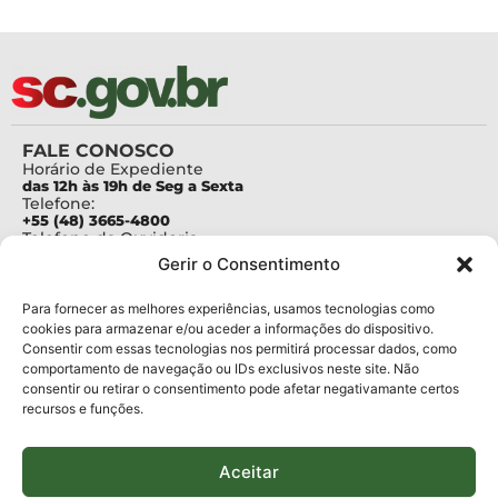
FALE CONOSCO
Horário de Expediente
das 12h às 19h de Seg a Sexta
Telefone:
+55 (48) 3665-4800
Telefone da Ouvidoria
0800-6448500
Gerir o Consentimento
E-mails:
protocolo@fapesc.sc.gov.br
Para assuntos relacionados à Pesquisa
Para fornecer as melhores experiências, usamos tecnologias como
pesquisa@fapesc.sc.gov.br
cookies para armazenar e/ou aceder a informações do dispositivo.
Para assuntos relacionados à Inovação
Consentir com essas tecnologias nos permitirá processar dados, como
inovacao@fapesc.sc.gov.br
comportamento de navegação ou IDs exclusivos neste site. Não
Para assuntos relacionados à Bolsas
consentir ou retirar o consentimento pode afetar negativamante certos
bolsas@fapesc.sc.gov.br
recursos e funções.
Para assuntos relacionados à Prestação de Contas
prestacaodecontas@fapesc.sc.gov.br
Para assuntos relacionados à Plataforma
plataforma@fapesc.sc.gov.br
Aceitar
Encarregado de dados
Jair Artur da Silva dpo@fapesc.sc.gov.br 3665-4831