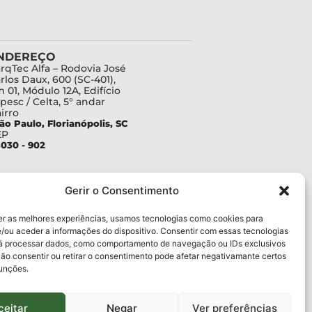
NDEREÇO
rqTec Alfa – Rodovia José
rlos Daux, 600 (SC-401),
 01, Módulo 12A, Edifício
pesc / Celta, 5° andar
irro
ão Paulo, Florianópolis, SC
EP
030 - 902
Gerir o Consentimento
er as melhores experiências, usamos tecnologias como cookies para
/ou aceder a informações do dispositivo. Consentir com essas tecnologias
rá processar dados, como comportamento de navegação ou IDs exclusivos
Não consentir ou retirar o consentimento pode afetar negativamante certos
funções.
ceitar
Negar
Ver preferências