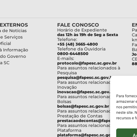
 EXTERNOS
FALE CONOSCO
E
Horário de Expediente
Pa
 de Notícias
das 12h às 19h de Seg a Sexta
Ca
de Serviços
Telefone:
km
ficial
+55 (48) 3665-4800
Fa
Telefone da Ouvidoria
Ba
à Informação
0800-6448500
Jo
 do Governo
E-mails:
C
a SC
protocolo@fapesc.sc.gov.br
88
Para assuntos relacionados à
Pesquisa
pesquisa@fapesc.sc.gov.br
Para assuntos relacionados à
Inovação
inovacao@fapesc.sc.gov.br
Para fornec
Para assuntos relacionados à
Bolsas
armazenar e
bolsas@fapesc.sc.gov.br
nos permiti
Para assuntos relacionados à
neste site. 
Prestação de Contas
recursos e 
prestacaodecontas@fapesc.sc.gov.br
Para assuntos relacionados à
Plataforma
A
plataforma@fapesc.sc.gov.br