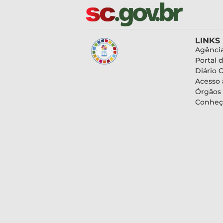
LINKS
Agência
Portal 
Diário O
Acesso 
Órgãos
Conheç