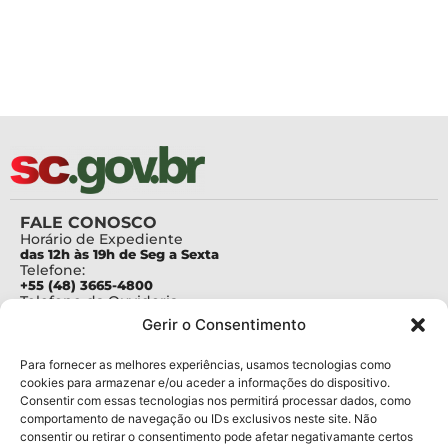
FALE CONOSCO
Horário de Expediente
das 12h às 19h de Seg a Sexta
Telefone:
+55 (48) 3665-4800
Telefone da Ouvidoria
0800-6448500
Gerir o Consentimento
E-mails:
protocolo@fapesc.sc.gov.br
Para assuntos relacionados à Pesquisa
Para fornecer as melhores experiências, usamos tecnologias como
pesquisa@fapesc.sc.gov.br
cookies para armazenar e/ou aceder a informações do dispositivo.
Para assuntos relacionados à Inovação
Consentir com essas tecnologias nos permitirá processar dados, como
inovacao@fapesc.sc.gov.br
comportamento de navegação ou IDs exclusivos neste site. Não
Para assuntos relacionados à Bolsas
consentir ou retirar o consentimento pode afetar negativamante certos
bolsas@fapesc.sc.gov.br