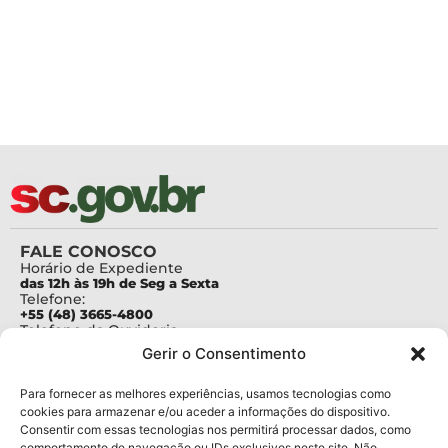
FALE CONOSCO
Horário de Expediente
das 12h às 19h de Seg a Sexta
Telefone:
+55 (48) 3665-4800
Telefone da Ouvidoria
0800-6448500
Gerir o Consentimento
E-mails:
protocolo@fapesc.sc.gov.br
Para assuntos relacionados à Pesquisa
Para fornecer as melhores experiências, usamos tecnologias como
pesquisa@fapesc.sc.gov.br
cookies para armazenar e/ou aceder a informações do dispositivo.
Para assuntos relacionados à Inovação
Consentir com essas tecnologias nos permitirá processar dados, como
inovacao@fapesc.sc.gov.br
comportamento de navegação ou IDs exclusivos neste site. Não