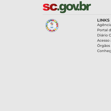
LINKS
Agência
Portal 
Diário O
Acesso 
Órgãos
Conheç