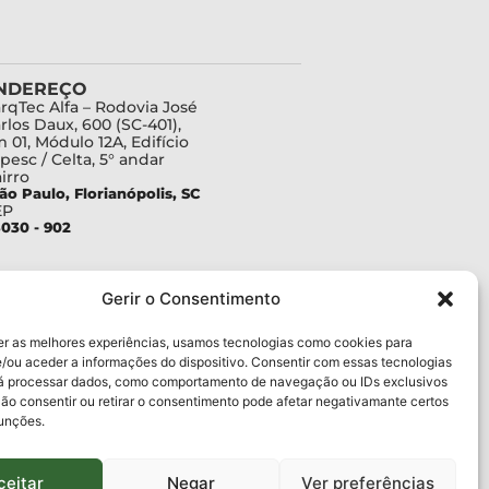
NDEREÇO
rqTec Alfa – Rodovia José
rlos Daux, 600 (SC-401),
 01, Módulo 12A, Edifício
pesc / Celta, 5° andar
irro
ão Paulo, Florianópolis, SC
EP
030 - 902
Gerir o Consentimento
er as melhores experiências, usamos tecnologias como cookies para
/ou aceder a informações do dispositivo. Consentir com essas tecnologias
rá processar dados, como comportamento de navegação ou IDs exclusivos
Não consentir ou retirar o consentimento pode afetar negativamante certos
funções.
ceitar
Negar
Ver preferências