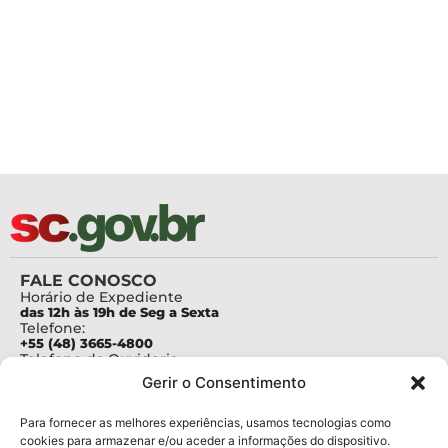
FALE CONOSCO
Horário de Expediente
das 12h às 19h de Seg a Sexta
Telefone:
+55 (48) 3665-4800
Telefone da Ouvidoria
0800-6448500
Gerir o Consentimento
E-mails:
protocolo@fapesc.sc.gov.br
Para assuntos relacionados à Pesquisa
Para fornecer as melhores experiências, usamos tecnologias como
pesquisa@fapesc.sc.gov.br
cookies para armazenar e/ou aceder a informações do dispositivo.