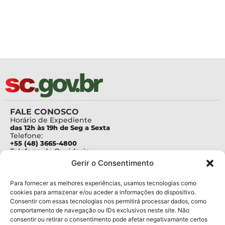
FALE CONOSCO
Horário de Expediente
das 12h às 19h de Seg a Sexta
Telefone:
+55 (48) 3665-4800
Telefone da Ouvidoria
0800-6448500
Gerir o Consentimento
E-mails:
protocolo@fapesc.sc.gov.br
Para assuntos relacionados à Pesquisa
Para fornecer as melhores experiências, usamos tecnologias como
pesquisa@fapesc.sc.gov.br
cookies para armazenar e/ou aceder a informações do dispositivo.
Para assuntos relacionados à Inovação
Consentir com essas tecnologias nos permitirá processar dados, como
inovacao@fapesc.sc.gov.br
comportamento de navegação ou IDs exclusivos neste site. Não
Para assuntos relacionados à Bolsas
consentir ou retirar o consentimento pode afetar negativamante certos
bolsas@fapesc.sc.gov.br