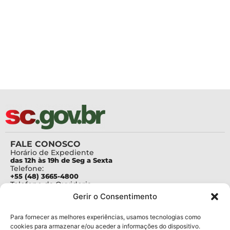
FALE CONOSCO
Horário de Expediente
das 12h às 19h de Seg a Sexta
Telefone:
+55 (48) 3665-4800
Telefone da Ouvidoria
0800-6448500
Gerir o Consentimento
E-mails:
protocolo@fapesc.sc.gov.br
Para assuntos relacionados à Pesquisa
Para fornecer as melhores experiências, usamos tecnologias como
pesquisa@fapesc.sc.gov.br
cookies para armazenar e/ou aceder a informações do dispositivo.