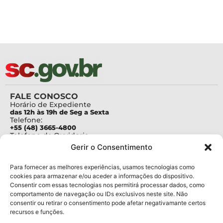
FALE CONOSCO
Horário de Expediente
das 12h às 19h de Seg a Sexta
Telefone:
+55 (48) 3665-4800
Telefone da Ouvidoria
0800-6448500
Gerir o Consentimento
E-mails:
protocolo@fapesc.sc.gov.br
Para assuntos relacionados à Pesquisa
Para fornecer as melhores experiências, usamos tecnologias como
pesquisa@fapesc.sc.gov.br
cookies para armazenar e/ou aceder a informações do dispositivo.
Para assuntos relacionados à Inovação
Consentir com essas tecnologias nos permitirá processar dados, como
inovacao@fapesc.sc.gov.br
comportamento de navegação ou IDs exclusivos neste site. Não
Para assuntos relacionados à Bolsas
consentir ou retirar o consentimento pode afetar negativamante certos
bolsas@fapesc.sc.gov.br
recursos e funções.
Para assuntos relacionados à Prestação de Contas
prestacaodecontas@fapesc.sc.gov.br