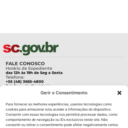
FALE CONOSCO
Horário de Expediente
das 12h às 19h de Seg a Sexta
Telefone:
+55 (48) 3665-4800
Telefone da Ouvidoria
0800-6448500
Gerir o Consentimento
E-mails:
protocolo@fapesc.sc.gov.br
Para assuntos relacionados à Pesquisa
Para fornecer as melhores experiências, usamos tecnologias como
pesquisa@fapesc.sc.gov.br
cookies para armazenar e/ou aceder a informações do dispositivo.
Para assuntos relacionados à Inovação
Consentir com essas tecnologias nos permitirá processar dados, como
inovacao@fapesc.sc.gov.br
comportamento de navegação ou IDs exclusivos neste site. Não
Para assuntos relacionados à Bolsas
consentir ou retirar o consentimento pode afetar negativamante certos
bolsas@fapesc.sc.gov.br