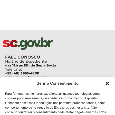
FALE CONOSCO
Horário de Expediente
das 12h às 19h de Seg a Sexta
Telefone:
+55 (48) 3665-4800
Telefone da Ouvidoria
0800-6448500
Gerir o Consentimento
E-mails:
protocolo@fapesc.sc.gov.br
Para assuntos relacionados à Pesquisa
Para fornecer as melhores experiências, usamos tecnologias como
pesquisa@fapesc.sc.gov.br
cookies para armazenar e/ou aceder a informações do dispositivo.
Para assuntos relacionados à Inovação
Consentir com essas tecnologias nos permitirá processar dados, como
inovacao@fapesc.sc.gov.br
comportamento de navegação ou IDs exclusivos neste site. Não
Para assuntos relacionados à Bolsas
consentir ou retirar o consentimento pode afetar negativamante certos
bolsas@fapesc.sc.gov.br