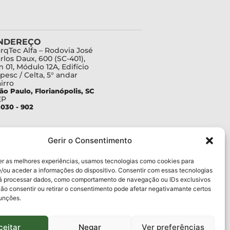
NDEREÇO
rqTec Alfa – Rodovia José
rlos Daux, 600 (SC-401),
 01, Módulo 12A, Edifício
pesc / Celta, 5° andar
irro
ão Paulo, Florianópolis, SC
EP
030 - 902
Gerir o Consentimento
er as melhores experiências, usamos tecnologias como cookies para
/ou aceder a informações do dispositivo. Consentir com essas tecnologias
rá processar dados, como comportamento de navegação ou IDs exclusivos
Não consentir ou retirar o consentimento pode afetar negativamante certos
funções.
ceitar
Negar
Ver preferências