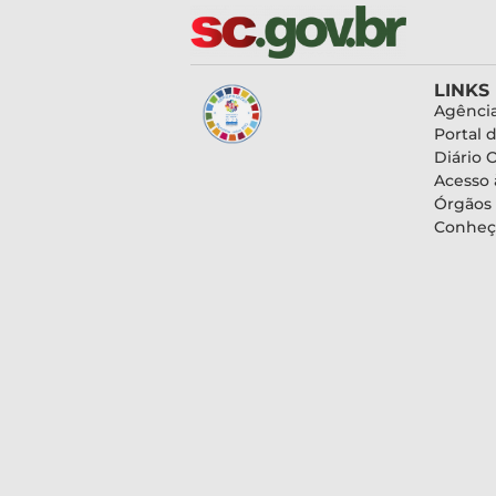
LINKS
Agência
Portal 
Diário O
Acesso 
Órgãos
Conheç