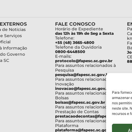
 EXTERNOS
FALE CONOSCO
E
Horário de Expediente
Pa
 de Notícias
das 12h às 19h de Seg a Sexta
Ca
de Serviços
Telefone:
km
ficial
+55 (48) 3665-4800
Fa
Telefone da Ouvidoria
Ba
à Informação
0800-6448500
Jo
 do Governo
E-mails:
C
a SC
protocolo@fapesc.sc.gov.br
88
Para assuntos relacionados à
Pesquisa
pesquisa@fapesc.sc.gov.br
Para assuntos relacionados à
Inovação
inovacao@fapesc.sc.gov.br
Para fornec
Para assuntos relacionados à
Bolsas
armazenar e
bolsas@fapesc.sc.gov.br
nos permiti
Para assuntos relacionados à
neste site. 
Prestação de Contas
recursos e 
prestacaodecontas@fapesc.sc.gov.br
Para assuntos relacionados à
Plataforma
A
plataforma@fapesc.sc.gov.br