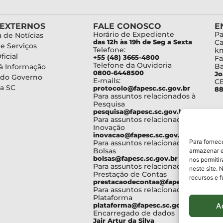
 EXTERNOS
FALE CONOSCO
E
Horário de Expediente
Pa
 de Notícias
das 12h às 19h de Seg a Sexta
Ca
de Serviços
Telefone:
km
ficial
+55 (48) 3665-4800
Fa
Telefone da Ouvidoria
Ba
à Informação
0800-6448500
Jo
 do Governo
E-mails:
C
a SC
protocolo@fapesc.sc.gov.br
88
Para assuntos relacionados à
Pesquisa
pesquisa@fapesc.sc.gov.br
Para assuntos relacionados à
Inovação
inovacao@fapesc.sc.gov.br
Para fornec
Para assuntos relacionados à
Bolsas
armazenar e
bolsas@fapesc.sc.gov.br
nos permiti
Para assuntos relacionados à
neste site. 
Prestação de Contas
recursos e 
prestacaodecontas@fapesc.sc.gov.br
Para assuntos relacionados à
Plataforma
A
plataforma@fapesc.sc.gov.br
Encarregado de dados
Jair Artur da Silva