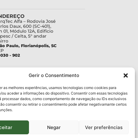
NDEREÇO
rqTec Alfa – Rodovia José
rlos Daux, 600 (SC-401),
 01, Módulo 12A, Edifício
pesc / Celta, 5° andar
irro
ão Paulo, Florianópolis, SC
EP
030 - 902
Gerir o Consentimento
er as melhores experiências, usamos tecnologias como cookies para
/ou aceder a informações do dispositivo. Consentir com essas tecnologias
rá processar dados, como comportamento de navegação ou IDs exclusivos
Não consentir ou retirar o consentimento pode afetar negativamante certos
funções.
ceitar
Negar
Ver preferências