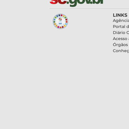
LINKS
Agência
Portal 
Diário O
Acesso 
Órgãos
Conheç