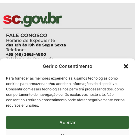
FALE CONOSCO
Horário de Expediente
das 12h às 19h de Seg a Sexta
Telefone:
+55 (48) 3665-4800
Telefone da Ouvidoria
0800-6448500
Gerir o Consentimento
E-mails:
protocolo@fapesc.sc.gov.br
Para assuntos relacionados à Pesquisa
Para fornecer as melhores experiências, usamos tecnologias como
pesquisa@fapesc.sc.gov.br
cookies para armazenar e/ou aceder a informações do dispositivo.
Para assuntos relacionados à Inovação
Consentir com essas tecnologias nos permitirá processar dados, como
inovacao@fapesc.sc.gov.br
comportamento de navegação ou IDs exclusivos neste site. Não
Para assuntos relacionados à Bolsas
consentir ou retirar o consentimento pode afetar negativamante certos
bolsas@fapesc.sc.gov.br
recursos e funções.
Para assuntos relacionados à Prestação de Contas
prestacaodecontas@fapesc.sc.gov.br
Para assuntos relacionados à Plataforma
plataforma@fapesc.sc.gov.br
Aceitar
Encarregado de dados
Jair Artur da Silva dpo@fapesc.sc.gov.br 3665-4831