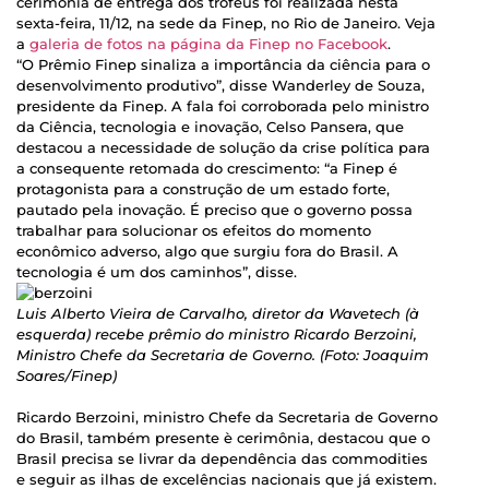
cerimônia de entrega dos troféus foi realizada nesta
sexta-feira, 11/12, na sede da Finep, no Rio de Janeiro. Veja
a
galeria de fotos na página da Finep no Facebook
.
“O Prêmio Finep sinaliza a importância da ciência para o
desenvolvimento produtivo”, disse Wanderley de Souza,
presidente da Finep. A fala foi corroborada pelo ministro
da Ciência, tecnologia e inovação, Celso Pansera, que
destacou a necessidade de solução da crise política para
a consequente retomada do crescimento: “a Finep é
protagonista para a construção de um estado forte,
pautado pela inovação. É preciso que o governo possa
trabalhar para solucionar os efeitos do momento
econômico adverso, algo que surgiu fora do Brasil. A
tecnologia é um dos caminhos”, disse.
Luis Alberto Vieira de Carvalho, diretor da Wavetech (à
esquerda) recebe prêmio do ministro Ricardo Berzoini,
Ministro Chefe da Secretaria de Governo. (Foto: Joaquim
Soares/Finep)
Ricardo Berzoini, ministro Chefe da Secretaria de Governo
do Brasil, também presente è cerimônia, destacou que o
Brasil precisa se livrar da dependência das commodities
e seguir as ilhas de excelências nacionais que já existem.