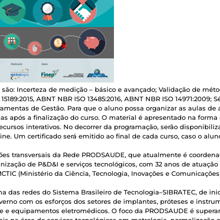
: Incerteza de medição – básico e avançado; Validação de método
15189:2015, ABNT NBR ISO 13485:2016, ABNT NBR ISO 14971:2009; 
rramentas de Gestão. Para que o aluno possa organizar as aulas de
 dias após a finalização do curso. O material é apresentado na forma 
cursos interativos. No decorrer da programação, serão disponibili
line. Um certificado será emitido ao final de cada curso, caso o a
 transversais da Rede PRODSAUDE, que atualmente é coordenad
nização de P&D&I e serviços tecnológicos, com 32 anos de atuaçã
CTIC (Ministério da Ciência, Tecnologia, Inovações e Comunicações
s redes do Sistema Brasileiro de Tecnologia–SIBRATEC, de inic
overno com os esforços dos setores de implantes, próteses e instrume
ise e equipamentos eletromédicos. O foco da PRODSAUDE é superar 