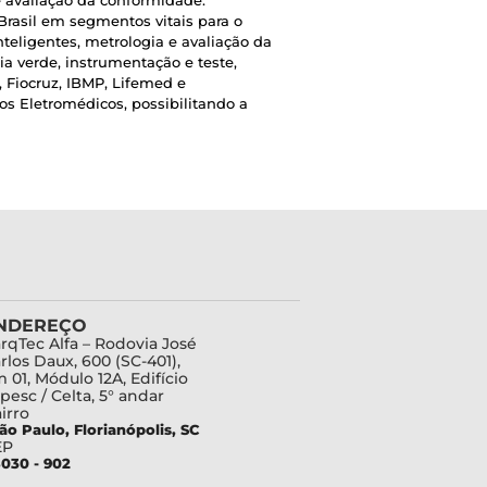
e avaliação da conformidade.
rasil em segmentos vitais para o
teligentes, metrologia e avaliação da
a verde, instrumentação e teste,
, Fiocruz, IBMP, Lifemed e
s Eletromédicos, possibilitando a
NDEREÇO
rqTec Alfa – Rodovia José
rlos Daux, 600 (SC-401),
 01, Módulo 12A, Edifício
pesc / Celta, 5° andar
irro
ão Paulo, Florianópolis, SC
EP
030 - 902