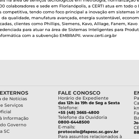
ais na área de serviços tecnológicos em metrologia, normalização 
 colaboradores e sede em Florianópolis, a CERTI atua em todo o B
 competitiva, tendo como foco principal a inovação em sistemas in
 da qualidade, manufatura avançada, energia sustentável, economi
cadas, clientes como Phillips, Siemens, Kavo, AllIage, Fanem, Kavo 
nciada para atuar na área de Sistemas Inteligentes para Produto
Informática com a subvenção EMBRAPII. www.certi.org.br
 EXTERNOS
FALE CONOSCO
E
Horário de Expediente
Pa
 de Notícias
das 12h às 19h de Seg a Sexta
Ca
de Serviços
Telefone:
km
ficial
+55 (48) 3665-4800
Fa
Telefone da Ouvidoria
Ba
à Informação
0800-6448500
Jo
 do Governo
E-mails:
C
a SC
protocolo@fapesc.sc.gov.br
88
Para assuntos relacionados à