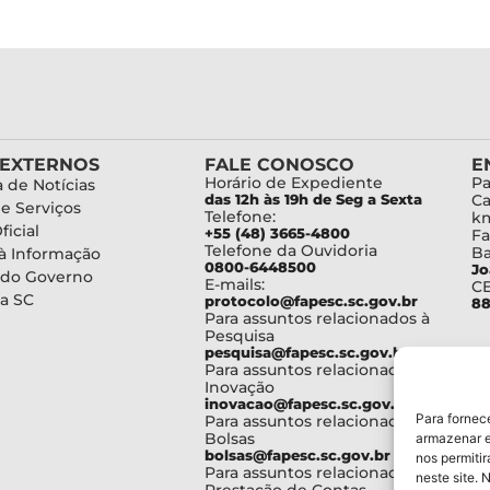
 EXTERNOS
FALE CONOSCO
E
Horário de Expediente
Pa
 de Notícias
das 12h às 19h de Seg a Sexta
Ca
de Serviços
Telefone:
km
ficial
+55 (48) 3665-4800
Fa
Telefone da Ouvidoria
Ba
à Informação
0800-6448500
Jo
 do Governo
E-mails:
C
a SC
protocolo@fapesc.sc.gov.br
88
Para assuntos relacionados à
Pesquisa
pesquisa@fapesc.sc.gov.br
Para assuntos relacionados à
Inovação
inovacao@fapesc.sc.gov.br
Para fornec
Para assuntos relacionados à
Bolsas
armazenar e
bolsas@fapesc.sc.gov.br
nos permiti
Para assuntos relacionados à
neste site. 