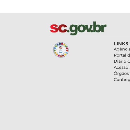
LINKS
Agência
Portal 
Diário O
Acesso 
Órgãos
Conheç