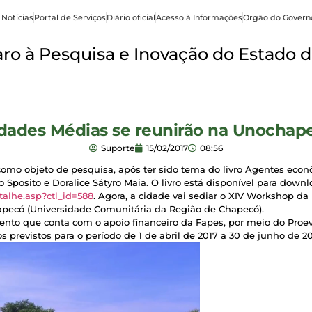
 Notícias
Portal de Serviços
Diário oficial
Acesso à Informações
Orgão do Govern
o à Pesquisa e Inovação do Estado d
dades Médias se reunirão na Unochap
Suporte
15/02/2017
08:56
omo objeto de pesquisa, após ter sido tema do livro Agentes econ
 Sposito e Doralice Sátyro Maia. O livro está disponível para downlo
talhe.asp?ctl_id=588
. Agora, a cidade vai sediar o XIV Workshop d
apecó (Universidade Comunitária da Região de Chapecó).
vento que conta com o apoio financeiro da Fapes, por meio do Pro
 previstos para o período de 1 de abril de 2017 a 30 de junho de 20