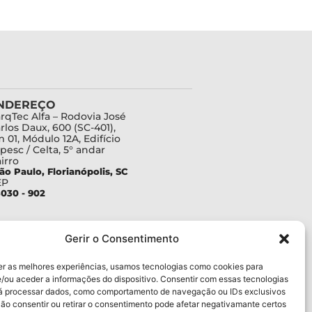
NDEREÇO
rqTec Alfa – Rodovia José
rlos Daux, 600 (SC-401),
 01, Módulo 12A, Edifício
pesc / Celta, 5° andar
irro
ão Paulo, Florianópolis, SC
EP
030 - 902
Gerir o Consentimento
er as melhores experiências, usamos tecnologias como cookies para
/ou aceder a informações do dispositivo. Consentir com essas tecnologias
rá processar dados, como comportamento de navegação ou IDs exclusivos
Não consentir ou retirar o consentimento pode afetar negativamante certos