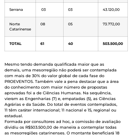
Serrana
03
03
43.120,00
Norte
08
05
73.772,00
Catarinense
TOTAL
61
40
503.500,00
Mesmo tendo demanda qualificada maior que as
demais, uma mesorregião não poderá ser contemplada
com mais de 30% do valor global de cada fase do
PROEVENTOS. Também vale a pena destacar que a área
do conhecimento com maior número de propostas
aprovadas foi a de Ciências Humanas. Na sequência,
vieram as Engenharias (7) e, empatadas (5), as Ciências
Agrárias e da Saúde. Do total de eventos contemplados,
11 têm caráter internacional; 11 nacional e 15, regional ou
estadual.
Formada por consultores ad hoc, a comissão de avaliação
dividiu os R$503.500,00 de maneira a contemplar todas
as mesorregiões catarinenses. O montante beneficiará 18