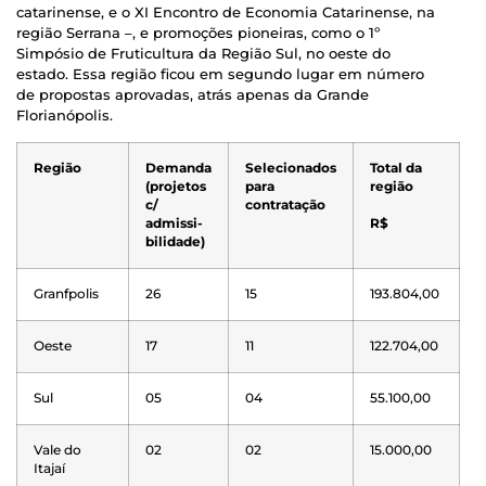
catarinense, e o XI Encontro de Economia Catarinense, na
região Serrana –, e promoções pioneiras, como o 1º
Simpósio de Fruticultura da Região Sul, no oeste do
estado. Essa região ficou em segundo lugar em número
de propostas aprovadas, atrás apenas da Grande
Florianópolis.
Região
Demanda
Selecionados
Total da
(projetos
para
região
c/
contratação
admissi-
R$
bilidade)
Granfpolis
26
15
193.804,00
Oeste
17
11
122.704,00
Sul
05
04
55.100,00
Vale do
02
02
15.000,00
Itajaí