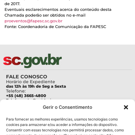
de 2017.
Eventuais esclarecimentos acerca do conteúdo desta
Chamada poderão ser obtidos no e-mail
proeventos@fapesc.sc.gov.br
Fonte: Coordenadoria de Comunicação da FAPESC
FALE CONOSCO
Horário de Expediente
das 12h às 19h de Seg a Sexta
Telefone:
+55 (48) 3665-4800
Telefone da Ouvidoria
0800-6448500
Gerir o Consentimento
E-mails:
protocolo@fapesc.sc.gov.br
Para assuntos relacionados à Pesquisa
Para fornecer as melhores experiências, usamos tecnologias como
pesquisa@fapesc.sc.gov.br
cookies para armazenar e/ou aceder a informações do dispositivo.
Para assuntos relacionados à Inovação
Consentir com essas tecnologias nos permitirá processar dados, como
inovacao@fapesc.sc.gov.br