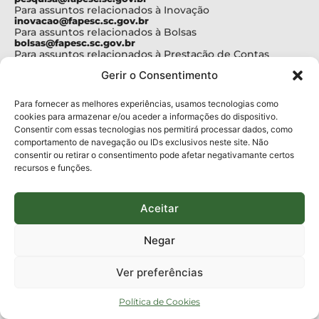
Para assuntos relacionados à Inovação
inovacao@fapesc.sc.gov.br
Para assuntos relacionados à Bolsas
bolsas@fapesc.sc.gov.br
Para assuntos relacionados à Prestação de Contas
prestacaodecontas@fapesc.sc.gov.br
Gerir o Consentimento
Para assuntos relacionados à Plataforma
plataforma@fapesc.sc.gov.br
Encarregado de dados
Para fornecer as melhores experiências, usamos tecnologias como
Jair Artur da Silva dpo@fapesc.sc.gov.br 3665-4831
cookies para armazenar e/ou aceder a informações do dispositivo.
Consentir com essas tecnologias nos permitirá processar dados, como
ENDEREÇO
comportamento de navegação ou IDs exclusivos neste site. Não
ParqTec Alfa – Rodovia José Carlos Daux, 600 (SC-401),
consentir ou retirar o consentimento pode afetar negativamante certos
km 01, Módulo 12A, Edifício Fapesc / Celta, 5° andar
recursos e funções.
Bairro
João Paulo, Florianópolis, SC
CEP
88030 - 902
Aceitar
Política de privacidade
Negar
Ver preferências
Copyright © 2023 Todos os Direitos Reservados SC - Governo de Santa
Catarina |
Desenvolvedor - FAPESC
Política de Cookies