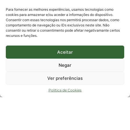
E-mails:
protocolo@fapesc.sc.gov.br
Para assuntos relacionados à Pesquisa
Para fornecer as melhores experiências, usamos tecnologias como
pesquisa@fapesc.sc.gov.br
cookies para armazenar e/ou aceder a informações do dispositivo.
Para assuntos relacionados à Inovação
Consentir com essas tecnologias nos permitirá processar dados, como
inovacao@fapesc.sc.gov.br
comportamento de navegação ou IDs exclusivos neste site. Não
Para assuntos relacionados à Bolsas
consentir ou retirar o consentimento pode afetar negativamante certos
bolsas@fapesc.sc.gov.br
recursos e funções.
Para assuntos relacionados à Prestação de Contas
prestacaodecontas@fapesc.sc.gov.br
Para assuntos relacionados à Plataforma
plataforma@fapesc.sc.gov.br
Aceitar
Encarregado de dados
Jair Artur da Silva dpo@fapesc.sc.gov.br 3665-4831
Negar
ENDEREÇO
ParqTec Alfa – Rodovia José Carlos Daux, 600 (SC-401),
Ver preferências
km 01, Módulo 12A, Edifício Fapesc / Celta, 5° andar
Bairro
João Paulo, Florianópolis, SC
Política de Cookies
CEP
88030 - 902
Política de privacidade
Copyright © 2023 Todos os Direitos Reservados SC - Governo de Santa
Catarina |
Desenvolvedor - FAPESC