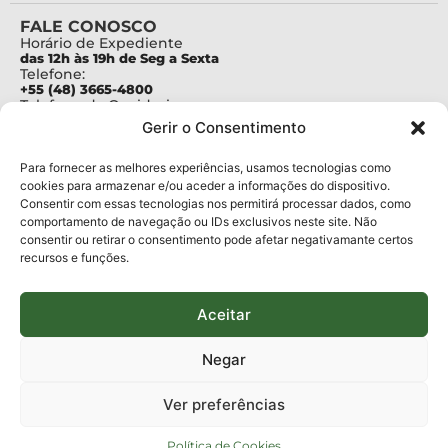
FALE CONOSCO
Horário de Expediente
das 12h às 19h de Seg a Sexta
Telefone:
+55 (48) 3665-4800
Telefone da Ouvidoria
0800-6448500
Gerir o Consentimento
E-mails:
protocolo@fapesc.sc.gov.br
Para assuntos relacionados à Pesquisa
Para fornecer as melhores experiências, usamos tecnologias como
pesquisa@fapesc.sc.gov.br
cookies para armazenar e/ou aceder a informações do dispositivo.
Para assuntos relacionados à Inovação
Consentir com essas tecnologias nos permitirá processar dados, como
inovacao@fapesc.sc.gov.br
comportamento de navegação ou IDs exclusivos neste site. Não
Para assuntos relacionados à Bolsas
consentir ou retirar o consentimento pode afetar negativamante certos
bolsas@fapesc.sc.gov.br
recursos e funções.
Para assuntos relacionados à Prestação de Contas
prestacaodecontas@fapesc.sc.gov.br
Para assuntos relacionados à Plataforma
plataforma@fapesc.sc.gov.br
Aceitar
Encarregado de dados
Jair Artur da Silva dpo@fapesc.sc.gov.br 3665-4831
Negar
ENDEREÇO
ParqTec Alfa – Rodovia José Carlos Daux, 600 (SC-401),
Ver preferências
km 01, Módulo 12A, Edifício Fapesc / Celta, 5° andar
Bairro
João Paulo, Florianópolis, SC
Política de Cookies