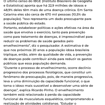
O último censo do IBGE (Instituto Brasileiro de Geografia
e Estatística) aponta que há 22,9 milhões de idosos e
48,9% deles têm mais de uma doença crônica. Em Santa
Catarina eles são cerca de 670 mil pessoas (10,5% da
população). “Isso representa um dado preocupante para
a saúde pública do estado.
Portanto, estabelecer políticas e ações efetivas na área da
saúde que envolva o exercício, tanto para prevenção
como para tratamento de doenças, é imprescindível para
reduzir os problemas de saúde gerados pelo
envelhecimento”, diz o pesquisador. A estimativa é de
que nos próximos 20 anos a população idosa brasileira
triplique, então, além da qualidade de vida, a prevenção
de doenças pode contribuir ainda para reduzir os gastos
públicos que essa população demanda.
“Durante o processo de envelhecimento, ocorre declínio
progressivo dos processos fisiológicos, que constitui um
fenômeno de preocupação, pois, de maneira progressiva,
leva a uma diminuição da capacidade funcional, o que
torna o idoso mais suscetível a desenvolver uma série de
doenças”, explica Ricardo Pinho. O envelhecimento
também está relacionado à perda da capacidade
funcional da musculatura esquelética, comprometendo a
realização de atividades cotidianas. “Estudar o