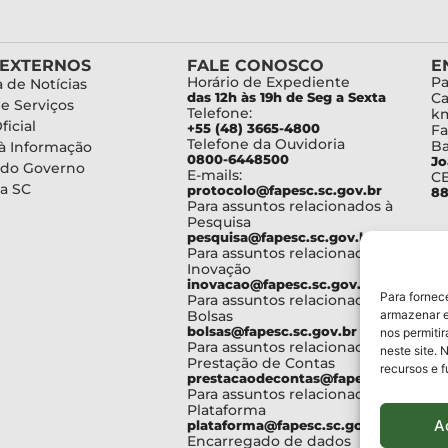
 EXTERNOS
FALE CONOSCO
E
Horário de Expediente
Pa
 de Notícias
das 12h às 19h de Seg a Sexta
Ca
de Serviços
Telefone:
km
ficial
+55 (48) 3665-4800
Fa
Telefone da Ouvidoria
Ba
à Informação
0800-6448500
Jo
 do Governo
E-mails:
C
a SC
protocolo@fapesc.sc.gov.br
88
Para assuntos relacionados à
Pesquisa
pesquisa@fapesc.sc.gov.br
Para assuntos relacionados à
Inovação
inovacao@fapesc.sc.gov.br
Para fornec
Para assuntos relacionados à
Bolsas
armazenar e
bolsas@fapesc.sc.gov.br
nos permiti
Para assuntos relacionados à
neste site. 
Prestação de Contas
recursos e 
prestacaodecontas@fapesc.sc.gov.br
Para assuntos relacionados à
Plataforma
A
plataforma@fapesc.sc.gov.br
Encarregado de dados