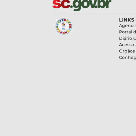
LINKS
Agência
Portal 
Diário O
Acesso 
Órgãos
Conheç