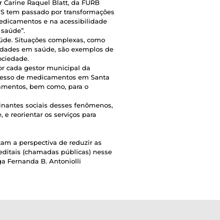
r Carine Raquel Blatt, da FURB
SUS tem passado por transformações
 medicamentos e na acessibilidade
 saúde”.
aúde. Situações complexas, como
sidades em saúde, são exemplos de
ociedade.
or cada gestor municipal da
 acesso de medicamentos em Santa
camentos, bem como, para o
inantes sociais desses fenômenos,
e reorientar os serviços para
am a perspectiva de reduzir as
editais (chamadas públicas) nesse
a Fernanda B. Antoniolli