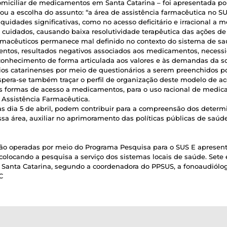
omiciliar de medicamentos em Santa Catarina – foi apresentada po
cou a escolha do assunto: “a área de assistência farmacêutica no 
quidades significativas, como no acesso deficitário e irracional a
e cuidados, causando baixa resolutividade terapêutica das ações de
armacêuticos permanece mal definido no contexto do sistema de s
entos, resultados negativos associados aos medicamentos, neces
conhecimento de forma articulada aos valores e às demandas da s
os catarinenses por meio de questionários a serem preenchidos p
 espera-se também traçar o perfil de organização deste modelo de
das formas de acesso a medicamentos, para o uso racional de medi
 Assistência Farmacêutica.
s dia 5 de abril, podem contribuir para a compreensão dos determ
a área, auxiliar no aprimoramento das políticas públicas de saúde, 
ão operadas por meio do Programa Pesquisa para o SUS E apresent
olocando a pesquisa a serviço dos sistemas locais de saúde. Sete 
 Santa Catarina, segundo a coordenadora do PPSUS, a fonoaudiólog
C