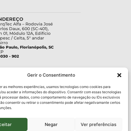
NDEREÇO
rqTec Alfa – Rodovia José
rlos Daux, 600 (SC-401),
 01, Módulo 12A, Edifício
pesc / Celta, 5° andar
irro
ão Paulo, Florianópolis, SC
EP
030 - 902
Gerir o Consentimento
er as melhores experiências, usamos tecnologias como cookies para
/ou aceder a informações do dispositivo. Consentir com essas tecnologias
rá processar dados, como comportamento de navegação ou IDs exclusivos
Não consentir ou retirar o consentimento pode afetar negativamante certos
funções.
ceitar
Negar
Ver preferências