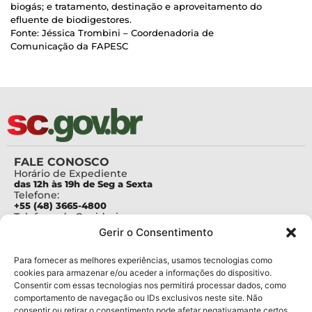
biogás; e tratamento, destinação e aproveitamento do
efluente de biodigestores.
Fonte: Jéssica Trombini – Coordenadoria de
Comunicação da FAPESC
FALE CONOSCO
Horário de Expediente
das 12h às 19h de Seg a Sexta
Telefone:
+55 (48) 3665-4800
Telefone da Ouvidoria
0800-6448500
Gerir o Consentimento
E-mails:
protocolo@fapesc.sc.gov.br
Para assuntos relacionados à Pesquisa
Para fornecer as melhores experiências, usamos tecnologias como
pesquisa@fapesc.sc.gov.br
cookies para armazenar e/ou aceder a informações do dispositivo.
Para assuntos relacionados à Inovação
Consentir com essas tecnologias nos permitirá processar dados, como
inovacao@fapesc.sc.gov.br
comportamento de navegação ou IDs exclusivos neste site. Não
Para assuntos relacionados à Bolsas
consentir ou retirar o consentimento pode afetar negativamante certos