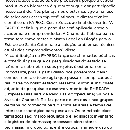
necessidades daqueles que produzem, porque a cadeia
produtiva da biomassa é quem tem que dar participação
nesse sentido. Nós planejamos e estamos agora na fase
de selecionar esses tópicos”, afirmou o diretor técnico-
científico da FAPESC, César Zucco, ao final do evento. “A
FAPESC definiu que a pesquisa será aplicada, entre a
academia e o empreendedor. A Chamada Pública para o
tema tem como metas o Marco Legal do Biogás para o
Estado de Santa Catarina e a solução problemas técnicos
atuais dos empreendimentos”, disse.
“A contribuição da FAPESC lançando chamadas públicas
e contribuir para que os pesquisadores do estado se
reúnam e submetam seus projetos é extremamente
importante, pois, a partir disso, nós poderemos gerar
conhecimento e tecnologia que possam ser aplicados à
realidade do nosso estado”, ressaltou Airton Kunz, chefe
adjunto de pesquisa e desenvolvimento da EMBRAPA
(Empresa Brasileira de Pesquisa Agropecuária) Suínos e
Aves, de Chapecó. Ele faz parte de um dos cinco grupos
de trabalho formados para discutir as áreas e temas de
interesse estratégico para pesquisa. Os principais eixos
temáticos são: marco regulatório e legislação; inventário
e logística de biomassa; processos: biorreatores,
biomassa, microbiologia, entre outros; manejo e uso do