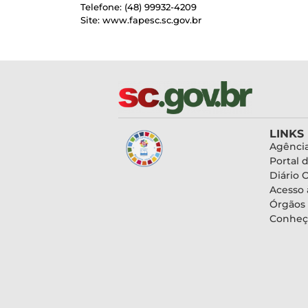
Telefone: (48) 99932-4209
Site: www.fapesc.sc.gov.br
LINKS
Agência
Portal 
Diário O
Acesso 
Órgãos
Conheç