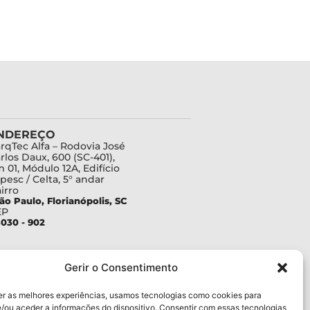
NDEREÇO
rqTec Alfa – Rodovia José
rlos Daux, 600 (SC-401),
 01, Módulo 12A, Edifício
pesc / Celta, 5° andar
irro
ão Paulo, Florianópolis, SC
EP
030 - 902
Gerir o Consentimento
er as melhores experiências, usamos tecnologias como cookies para
/ou aceder a informações do dispositivo. Consentir com essas tecnologias