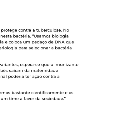
protege contra a tuberculose. No
nesta bactéria. “Usamos biologia
téria e coloca um pedaço de DNA que
iologia para selecionar a bactéria
variantes, espera-se que o imunizante
bebês saíram da maternidade
al poderia ter ação contra a
demos bastante cientificamente e os
 um time a favor da sociedade.”