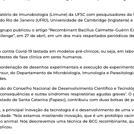
ratório de Imunobiologia (Limune) da UFSC com pesquisadores da 
o Rio de Janeiro (UFRJ), Universidade de Cambridge (Inglaterra) e K
o grupo publicou o artigo “Recombinant Bacillus Calmette–Guérin 
hallenge”, em 27 de abril, em um dos mais respeitados periódicos 
 contra Covid-19 testada em modelos pré-clínicos, ou seja, em lab
 testes de fase clínica em seres humanos.
coordenação de desenhos experimentais e execução de experimento
ansur, do Departamento de Microbiologia, Imunologia e Parasitologi
des.
ão do Conselho Nacional de Desenvolvimento Científico e Tecnológ
 consequências e outras síndromes respiratórias agudas graves’. O
tado de Santa Catarina (Fapesc), contribuiu com duas bolsas de 
 a principal inovação da tecnologia é o desenvolvimento de uma va
ade. “Nós estamos mostrando inovação, que é um protótipo vacin
lo animal. Nós descrevemos uma técnica de BCG recombinante, qu
plicou.