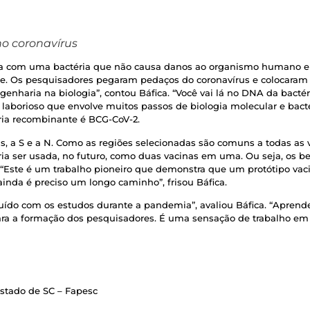
o coronavírus
ita com uma bactéria que não causa danos ao organismo humano e 
de. Os pesquisadores pegaram pedaços do coronavírus e colocaram 
ngenharia na biologia”, contou Báfica. “Você vai lá no DNA da bac
 laborioso que envolve muitos passos de biologia molecular e bacter
ria recombinante é BCG-CoV-2.
s, a S e a N. Como as regiões selecionadas são comuns a todas as 
ria ser usada, no futuro, como duas vacinas em uma. Ou seja, os 
 “Este é um trabalho pioneiro que demonstra que um protótipo vacin
 ainda é preciso um longo caminho”, frisou Báfica.
ribuído com os estudos durante a pandemia”, avaliou Báfica. “Apren
 para a formação dos pesquisadores. É uma sensação de trabalho em
stado de SC – Fapesc