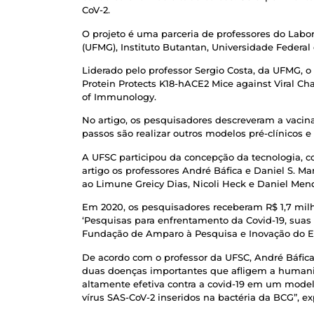
CoV-2.
O projeto é uma parceria de professores do Labo
(UFMG), Instituto Butantan, Universidade Federal d
Liderado pelo professor Sergio Costa, da UFMG, 
Protein Protects K18-hACE2 Mice against Viral C
of Immunology.
No artigo, os pesquisadores descreveram a vacina
passos são realizar outros modelos pré-clínicos e
A UFSC participou da concepção da tecnologia, 
artigo os professores André Báfica e Daniel S. M
ao Limune Greicy Dias, Nicoli Heck e Daniel Men
Em 2020, os pesquisadores receberam R$ 1,7 milh
‘Pesquisas para enfrentamento da Covid-19, suas
Fundação de Amparo à Pesquisa e Inovação do Es
De acordo com o professor da UFSC, André Báfica,
duas doenças importantes que afligem a humanid
altamente efetiva contra a covid-19 em um mode
vírus SAS-CoV-2 inseridos na bactéria da BCG”, ex