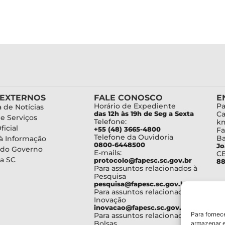
 EXTERNOS
FALE CONOSCO
E
Horário de Expediente
Pa
 de Notícias
das 12h às 19h de Seg a Sexta
Ca
de Serviços
Telefone:
km
ficial
+55 (48) 3665-4800
Fa
Telefone da Ouvidoria
Ba
à Informação
0800-6448500
Jo
 do Governo
E-mails:
C
a SC
protocolo@fapesc.sc.gov.br
88
Para assuntos relacionados à
Pesquisa
pesquisa@fapesc.sc.gov.br
Para assuntos relacionados à
Inovação
inovacao@fapesc.sc.gov.br
Para fornec
Para assuntos relacionados à
Bolsas
armazenar e