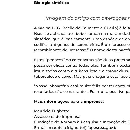
Biologia sintética
I
magem do artigo com alterações n
A vacina BCG (Bacilo de Calmette e Guérin) é fe
Brasil, é aplicada aos bebês ainda na maternida
sintética, que é, basicamente, uma espécie de e
codifica antígenos do coronavírus. É um processo
recombinante de interesse.” O nome desta bacté
Estes “pedaços” do coronavírus são duas proteína
possa ser eficaz contra todas elas. Também pode
imunizados contra a tuberculose e o coronavírus.
tuberculose e covid. Mas para chegar a esta fase
“Nosso laboratório está muito feliz por ter cont
resultados são consistentes. Foi muito positivo
Mais informações para a imprensa:
Maurício Frighetto
Assessoria de Imprensa
Fundação de Amparo à Pesquisa e Inovação do E
E-mail: mauricio.frighetto@fapesc.sc.gov.br