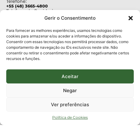
Telefone:
+55 (48) 3665-4800
Telefone da Ouvidoria
0800-6448500
Gerir o Consentimento
E-mails:
protocolo@fapesc.sc.gov.br
Para assuntos relacionados à Pesquisa
Para fornecer as melhores experiências, usamos tecnologias como
pesquisa@fapesc.sc.gov.br
cookies para armazenar e/ou aceder a informações do dispositivo.
Para assuntos relacionados à Inovação
Consentir com essas tecnologias nos permitirá processar dados, como
inovacao@fapesc.sc.gov.br
comportamento de navegação ou IDs exclusivos neste site. Não
Para assuntos relacionados à Bolsas
consentir ou retirar o consentimento pode afetar negativamante certos
bolsas@fapesc.sc.gov.br
recursos e funções.
Para assuntos relacionados à Prestação de Contas
prestacaodecontas@fapesc.sc.gov.br
Para assuntos relacionados à Plataforma
plataforma@fapesc.sc.gov.br
Aceitar
Encarregado de dados
Jair Artur da Silva dpo@fapesc.sc.gov.br 3665-4831
Negar
ENDEREÇO
ParqTec Alfa – Rodovia José Carlos Daux, 600 (SC-401),
Ver preferências
km 01, Módulo 12A, Edifício Fapesc / Celta, 5° andar
Bairro
João Paulo, Florianópolis, SC
Política de Cookies
CEP
88030 - 902
Política de privacidade