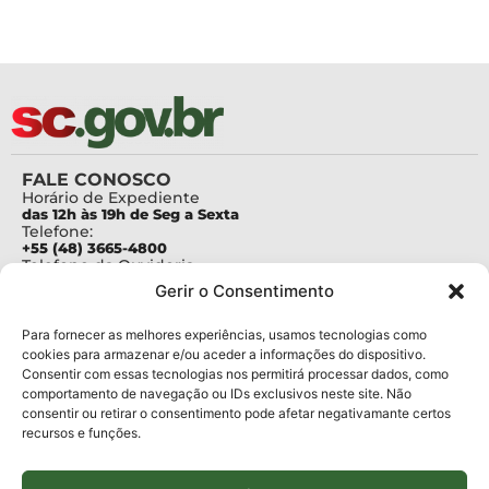
FALE CONOSCO
Horário de Expediente
das 12h às 19h de Seg a Sexta
Telefone:
+55 (48) 3665-4800
Telefone da Ouvidoria
0800-6448500
Gerir o Consentimento
E-mails:
protocolo@fapesc.sc.gov.br
Para assuntos relacionados à Pesquisa
Para fornecer as melhores experiências, usamos tecnologias como
pesquisa@fapesc.sc.gov.br
cookies para armazenar e/ou aceder a informações do dispositivo.
Para assuntos relacionados à Inovação
Consentir com essas tecnologias nos permitirá processar dados, como
inovacao@fapesc.sc.gov.br
comportamento de navegação ou IDs exclusivos neste site. Não
Para assuntos relacionados à Bolsas
consentir ou retirar o consentimento pode afetar negativamante certos
bolsas@fapesc.sc.gov.br
recursos e funções.
Para assuntos relacionados à Prestação de Contas
prestacaodecontas@fapesc.sc.gov.br
Para assuntos relacionados à Plataforma
plataforma@fapesc.sc.gov.br