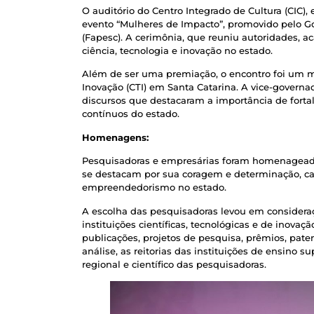
O auditório do Centro Integrado de Cultura (CIC), 
evento “Mulheres de Impacto”, promovido pelo G
(Fapesc). A cerimônia, que reuniu autoridades, a
ciência, tecnologia e inovação no estado.
Além de ser uma premiação, o encontro foi um mo
Inovação (CTI) em Santa Catarina. A vice-governa
discursos que destacaram a importância de fort
contínuos do estado.
Homenagens:
Pesquisadoras e empresárias foram homenageada
se destacam por sua coragem e determinação, car
empreendedorismo no estado.
A escolha das pesquisadoras levou em consideraç
instituições científicas, tecnológicas e de inovaç
publicações, projetos de pesquisa, prêmios, pate
análise, as reitorias das instituições de ensino
regional e científico das pesquisadoras.