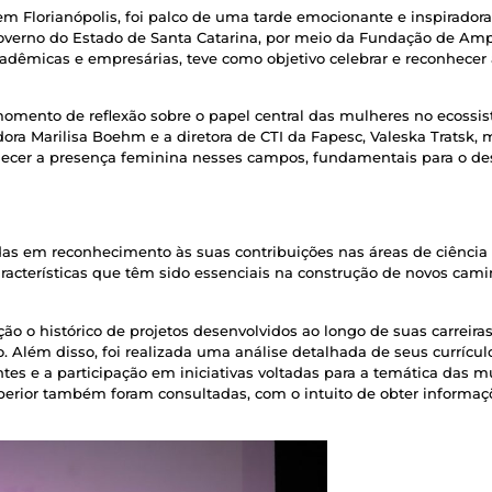
em Florianópolis, foi palco de uma tarde emocionante e inspiradora.
overno do Estado de Santa Catarina, por meio da Fundação de Amp
cadêmicas e empresárias, teve como objetivo celebrar e reconhecer 
mento de reflexão sobre o papel central das mulheres no ecossis
dora Marilisa Boehm e a diretora de CTI da Fapesc, Valeska Tratsk
alecer a presença feminina nesses campos, fundamentais para o d
s em reconhecimento às suas contribuições nas áreas de ciência
acterísticas que têm sido essenciais na construção de novos camin
ão o histórico de projetos desenvolvidos ao longo de suas carrei
ão. Além disso, foi realizada uma análise detalhada de seus currícul
ntes e a participação em iniciativas voltadas para a temática das 
 superior também foram consultadas, com o intuito de obter informa