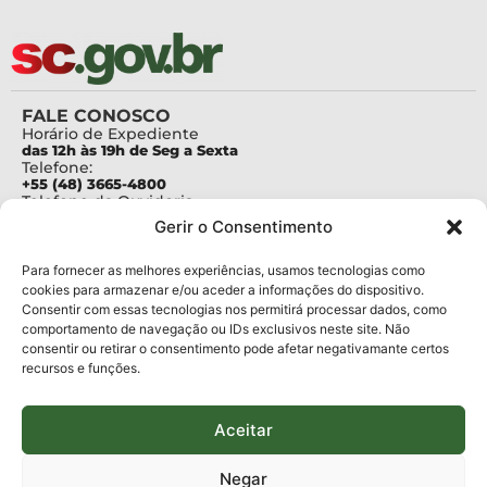
FALE CONOSCO
Horário de Expediente
das 12h às 19h de Seg a Sexta
Telefone:
+55 (48) 3665-4800
Telefone da Ouvidoria
0800-6448500
Gerir o Consentimento
E-mails:
protocolo@fapesc.sc.gov.br
Para assuntos relacionados à Pesquisa
Para fornecer as melhores experiências, usamos tecnologias como
pesquisa@fapesc.sc.gov.br
cookies para armazenar e/ou aceder a informações do dispositivo.
Para assuntos relacionados à Inovação
Consentir com essas tecnologias nos permitirá processar dados, como
inovacao@fapesc.sc.gov.br
comportamento de navegação ou IDs exclusivos neste site. Não
Para assuntos relacionados à Bolsas
consentir ou retirar o consentimento pode afetar negativamante certos
bolsas@fapesc.sc.gov.br
recursos e funções.
Para assuntos relacionados à Prestação de Contas
prestacaodecontas@fapesc.sc.gov.br
Para assuntos relacionados à Plataforma
plataforma@fapesc.sc.gov.br
Aceitar
Encarregado de dados
Jair Artur da Silva dpo@fapesc.sc.gov.br 3665-4831
Negar