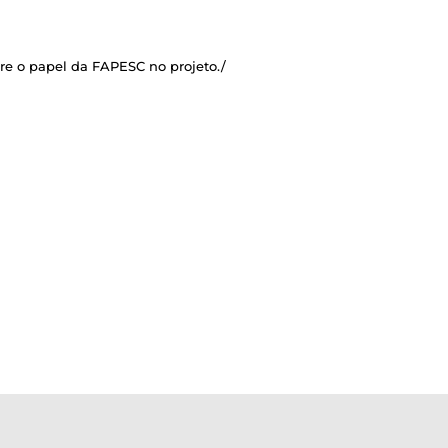
ou
diminuir
o
volume.
re o papel da FAPESC no projeto./