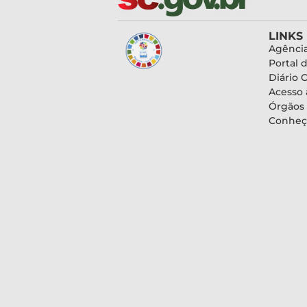
LINKS
Agência
Portal 
Diário O
Acesso 
Órgãos
Conheç