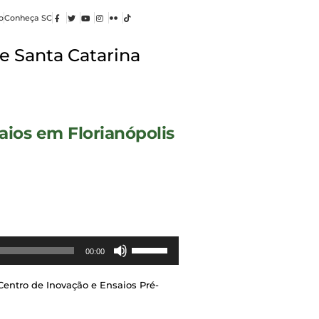
o
Conheça SC
e Santa Catarina
aios em Florianópolis
Use
00:00
as
setas
cima/baixo
Centro de Inovação e Ensaios Pré-
para
aumentar