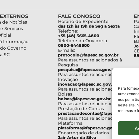
 EXTERNOS
FALE CONOSCO
E
Horário de Expediente
Pa
 de Notícias
das 12h às 19h de Seg a Sexta
Ca
de Serviços
Telefone:
km
ficial
+55 (48) 3665-4800
Fa
Telefone da Ouvidoria
Ba
à Informação
0800-6448500
Jo
 do Governo
E-mails:
C
a SC
protocolo@fapesc.sc.gov.br
88
Para assuntos relacionados à
Pesquisa
pesquisa@fapesc.sc.gov.br
Para assuntos relacionados à
Inovação
inovacao@fapesc.sc.gov.br
Para fornec
Para assuntos relacionados à
Bolsas
armazenar e
bolsas@fapesc.sc.gov.br
nos permiti
Para assuntos relacionados à
neste site. 
Prestação de Contas
recursos e 
prestacaodecontas@fapesc.sc.gov.br
Para assuntos relacionados à
Plataforma
A
plataforma@fapesc.sc.gov.br
Encarregado de dados
Jair Artur da Silva