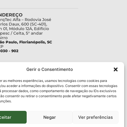
NDEREÇO
rqTec Alfa – Rodovia José
rlos Daux, 600 (SC-401),
 01, Módulo 12A, Edifício
pesc / Celta, 5° andar
irro
ão Paulo, Florianópolis, SC
EP
030 - 902
Gerir o Consentimento
er as melhores experiências, usamos tecnologias como cookies para
/ou aceder a informações do dispositivo. Consentir com essas tecnologias
rá processar dados, como comportamento de navegação ou IDs exclusivos
Não consentir ou retirar o consentimento pode afetar negativamante certos
funções.
ceitar
Negar
Ver preferências