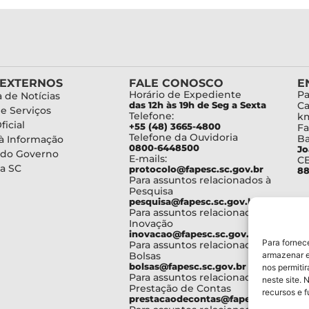
 EXTERNOS
FALE CONOSCO
E
Horário de Expediente
Pa
 de Notícias
das 12h às 19h de Seg a Sexta
Ca
de Serviços
Telefone:
km
ficial
+55 (48) 3665-4800
Fa
Telefone da Ouvidoria
Ba
à Informação
0800-6448500
Jo
 do Governo
E-mails:
C
a SC
protocolo@fapesc.sc.gov.br
88
Para assuntos relacionados à
Pesquisa
pesquisa@fapesc.sc.gov.br
Para assuntos relacionados à
Inovação
inovacao@fapesc.sc.gov.br
Para fornec
Para assuntos relacionados à
Bolsas
armazenar e
bolsas@fapesc.sc.gov.br
nos permiti
Para assuntos relacionados à
neste site. 
Prestação de Contas
recursos e 
prestacaodecontas@fapesc.sc.gov.br