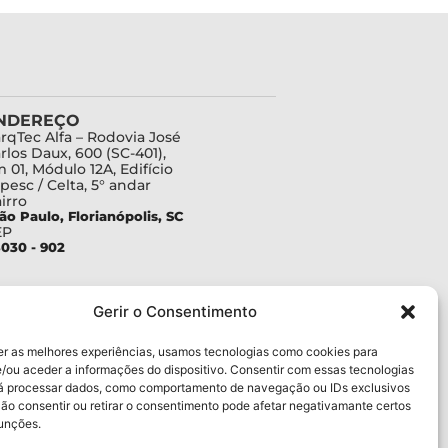
NDEREÇO
rqTec Alfa – Rodovia José
rlos Daux, 600 (SC-401),
 01, Módulo 12A, Edifício
pesc / Celta, 5° andar
irro
ão Paulo, Florianópolis, SC
EP
030 - 902
Gerir o Consentimento
er as melhores experiências, usamos tecnologias como cookies para
/ou aceder a informações do dispositivo. Consentir com essas tecnologias
rá processar dados, como comportamento de navegação ou IDs exclusivos
Não consentir ou retirar o consentimento pode afetar negativamante certos
funções.