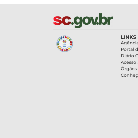
LINKS
Agência
Portal 
Diário O
Acesso 
Órgãos
Conheç