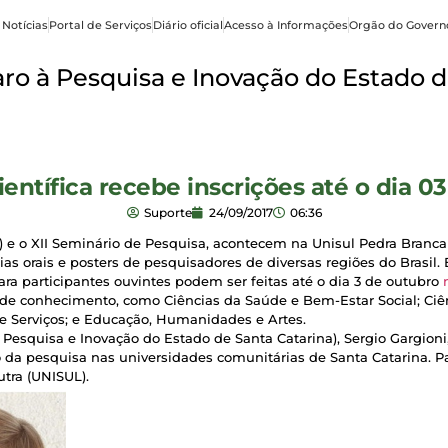
 Notícias
Portal de Serviços
Diário oficial
Acesso à Informações
Orgão do Govern
o à Pesquisa e Inovação do Estado d
ientífica recebe inscrições até o dia 0
Suporte
24/09/2017
06:36
ic) e o XII Seminário de Pesquisa, acontecem na Unisul Pedra Branca
as orais e posters de pesquisadores de diversas regiões do Brasil. 
para participantes ouvintes podem ser feitas até o dia 3 de outubro
as de conhecimento, como Ciências da Saúde e Bem-Estar Social; Ci
s e Serviços; e Educação, Humanidades e Artes.
squisa e Inovação do Estado de Santa Catarina), Sergio Gargioni,
o da pesquisa nas universidades comunitárias de Santa Catarina. P
tra (UNISUL).