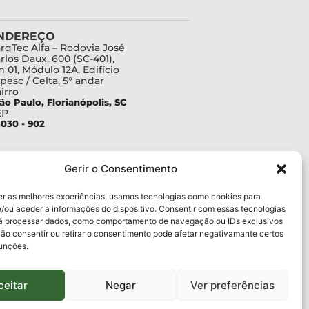
NDEREÇO
rqTec Alfa – Rodovia José
rlos Daux, 600 (SC-401),
 01, Módulo 12A, Edifício
pesc / Celta, 5° andar
irro
ão Paulo, Florianópolis, SC
EP
030 - 902
Gerir o Consentimento
er as melhores experiências, usamos tecnologias como cookies para
/ou aceder a informações do dispositivo. Consentir com essas tecnologias
rá processar dados, como comportamento de navegação ou IDs exclusivos
Não consentir ou retirar o consentimento pode afetar negativamante certos
funções.
ceitar
Negar
Ver preferências