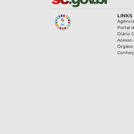
LINKS
Agência
Portal 
Diário O
Acesso 
Órgãos
Conheç