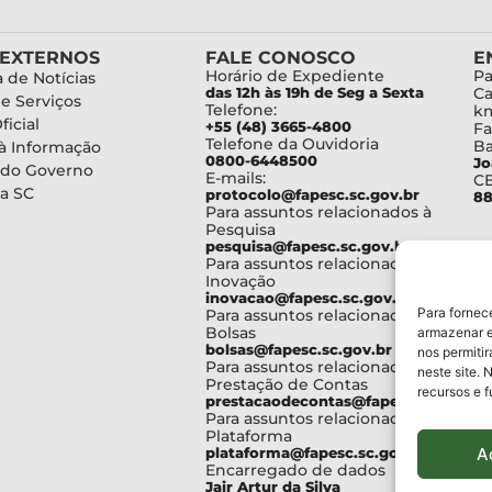
 EXTERNOS
FALE CONOSCO
E
Horário de Expediente
Pa
 de Notícias
das 12h às 19h de Seg a Sexta
Ca
de Serviços
Telefone:
km
ficial
+55 (48) 3665-4800
Fa
Telefone da Ouvidoria
Ba
à Informação
0800-6448500
Jo
 do Governo
E-mails:
C
a SC
protocolo@fapesc.sc.gov.br
88
Para assuntos relacionados à
Pesquisa
pesquisa@fapesc.sc.gov.br
Para assuntos relacionados à
Inovação
inovacao@fapesc.sc.gov.br
Para fornec
Para assuntos relacionados à
Bolsas
armazenar e
bolsas@fapesc.sc.gov.br
nos permiti
Para assuntos relacionados à
neste site. 
Prestação de Contas
recursos e 
prestacaodecontas@fapesc.sc.gov.br
Para assuntos relacionados à
Plataforma
A
plataforma@fapesc.sc.gov.br
Encarregado de dados
Jair Artur da Silva