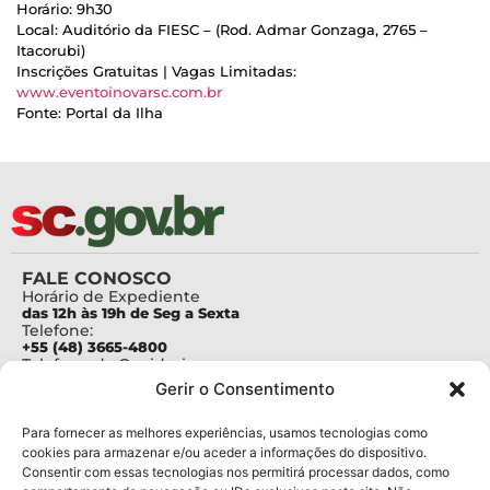
Horário: 9h30
Local: Auditório da FIESC – (Rod. Admar Gonzaga, 2765 –
Itacorubi)
Inscrições Gratuitas | Vagas Limitadas:
www.eventoinovarsc.com.br
Fonte: Portal da Ilha
FALE CONOSCO
Horário de Expediente
das 12h às 19h de Seg a Sexta
Telefone:
+55 (48) 3665-4800
Telefone da Ouvidoria
0800-6448500
Gerir o Consentimento
E-mails:
protocolo@fapesc.sc.gov.br
Para assuntos relacionados à Pesquisa
Para fornecer as melhores experiências, usamos tecnologias como
pesquisa@fapesc.sc.gov.br
cookies para armazenar e/ou aceder a informações do dispositivo.
Para assuntos relacionados à Inovação
Consentir com essas tecnologias nos permitirá processar dados, como
inovacao@fapesc.sc.gov.br