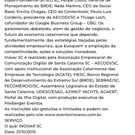
superintendente do IEL/SC; Felipe Couto, Gerente de
Planejamento do BRDE; Rada Martins, CEO da Social
Base; Emília Chagas, CEO da Contentools; Paulo Luís
Cordeiro, presidente da AECODI/SC e Thiago Loch,
cofundador do Google Business Group – GBG. Os
palestrantes debaterão, alem da gestão de negócios, o
futuro da economia catarinense que depende,
fundamentalmente, das estratégias traçadas pelas
atividades empresariais, que busquem a ampliação da
competitividade, ações e soluções inovadoras.
Inovar SC é realizado pela Associação Empresarial de
Comunicação Digital de Santa Catarina SC – AECODI/SC,
com apoio institucional da Associação Catarinense das
Empresas de Tecnologia (ACATE), FIESC, Banco Regional
de Desenvolvimento do Extremo Sul (BRDE), SEBRAE/SC,
FECOMÉRCIO/SC, Assembleia Legislativa do Estado de
Santa Catarina, UDESC/ESAG, AZIMUT YACHTS, ACAERT,
Portal da Ilha Digital, com produção executiva da
Freiberger Eventos.
As inscrições são gratuitas e limitadas e podem ser
realizadas pelo site www.eventoinovarsc.com.br.
SERVIÇO
O quê: INOVAR SC
Data: 21/10/2015