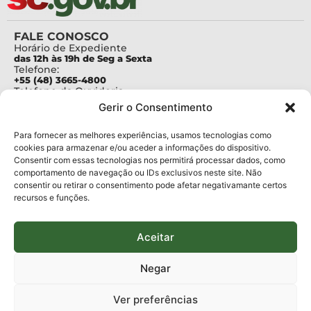
FALE CONOSCO
Horário de Expediente
das 12h às 19h de Seg a Sexta
Telefone:
+55 (48) 3665-4800
Telefone da Ouvidoria
0800-6448500
Gerir o Consentimento
E-mails:
protocolo@fapesc.sc.gov.br
Para assuntos relacionados à Pesquisa
Para fornecer as melhores experiências, usamos tecnologias como
pesquisa@fapesc.sc.gov.br
cookies para armazenar e/ou aceder a informações do dispositivo.
Para assuntos relacionados à Inovação
Consentir com essas tecnologias nos permitirá processar dados, como
inovacao@fapesc.sc.gov.br
comportamento de navegação ou IDs exclusivos neste site. Não
Para assuntos relacionados à Bolsas
consentir ou retirar o consentimento pode afetar negativamante certos
bolsas@fapesc.sc.gov.br
recursos e funções.
Para assuntos relacionados à Prestação de Contas
prestacaodecontas@fapesc.sc.gov.br
Para assuntos relacionados à Plataforma
plataforma@fapesc.sc.gov.br
Aceitar
Encarregado de dados
Jair Artur da Silva dpo@fapesc.sc.gov.br 3665-4831
Negar
ENDEREÇO
ParqTec Alfa – Rodovia José Carlos Daux, 600 (SC-401),
Ver preferências
km 01, Módulo 12A, Edifício Fapesc / Celta, 5° andar
Bairro