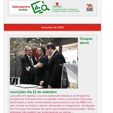
Setembro de 2015
Sinapse
abrirá
inscrições dia 21 de setembro
Lançada em agosto, a quinta operação estadual do Programa
Sinapse da Inovação terá novidades como o aumento nas cotas
destinadas a cada contemplado, que passará a ser de R$60 mil,
sem contar as bolsas a serem oferecidas a integrantes da equipe
técnica para atividades de apoio aos projetos selecionados. “Estes
bolsistas não podem ser proprietários ou sócios …