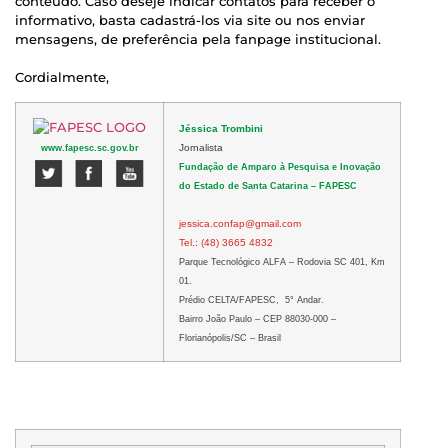
conteúdo. Caso deseje indicar contatos para receber o
informativo, basta cadastrá-los
via site ou nos enviar
mensagens, de preferência pela fanpage institucional.
Cordialmente,
Jéssica Trombini
Jornalista
www.fapesc.sc.gov.br
Fundação de Amparo à Pesquisa e Inovação
do Estado de Santa Catarina – FAPESC
jessica.confap@gmail.com
Tel.: (48) 3665 4832
Parque Tecnológico ALFA – Rodovia SC 401, Km
01.
Prédio CELTA/FAPESC, 5° Andar.
Bairro João Paulo – CEP 88030-000 –
Florianópolis/SC – Brasil