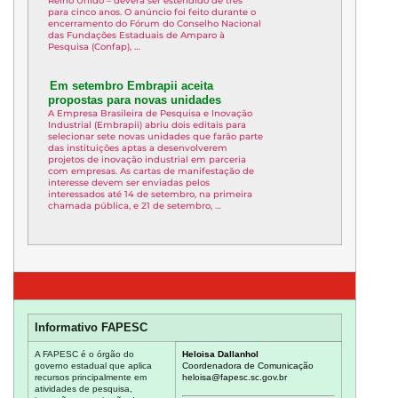
Reino Unido – deverá ser estendido de três
para cinco anos. O anúncio foi feito durante o
encerramento do Fórum do Conselho Nacional
das Fundações Estaduais de Amparo à
Pesquisa (Confap), …
Em setembro Embrapii aceita
propostas para novas unidades
A Empresa Brasileira de Pesquisa e Inovação
Industrial (Embrapii) abriu dois editais para
selecionar sete novas unidades que farão parte
das instituições aptas a desenvolverem
projetos de inovação industrial em parceria
com empresas. As cartas de manifestação de
interesse devem ser enviadas pelos
interessados até 14 de setembro, na primeira
chamada pública, e 21 de setembro, …
Informativo FAPESC
A FAPESC é o órgão do
Heloisa Dallanhol
governo estadual que aplica
Coordenadora de Comunicação
recursos principalmente em
heloisa@fapesc.sc.gov.br
atividades de pesquisa,