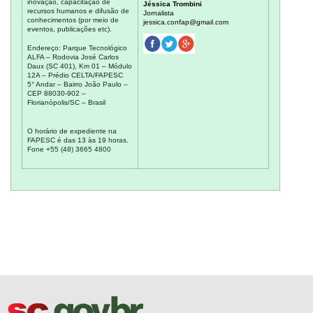
inovação, capacitação de
Jéssica Trombini
recursos humanos e difusão de
Jornalista
conhecimentos (por meio de
jessica.confap@gmail.com
eventos, publicações etc).
Endereço: Parque Tecnológico
ALFA – Rodovia José Carlos
Daux (SC 401), Km 01 – Módulo
12A – Prédio CELTA/FAPESC
5° Andar – Bairro João Paulo –
CEP 88030-902 –
Florianópolis/SC – Brasil
O horário de expediente na
FAPESC é das 13 às 19 horas.
Fone +55 (48) 3665 4800