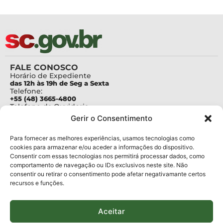
FALE CONOSCO
Horário de Expediente
das 12h às 19h de Seg a Sexta
Telefone:
+55 (48) 3665-4800
Telefone da Ouvidoria
0800-6448500
Gerir o Consentimento
E-mails:
protocolo@fapesc.sc.gov.br
Para assuntos relacionados à Pesquisa
Para fornecer as melhores experiências, usamos tecnologias como
pesquisa@fapesc.sc.gov.br
cookies para armazenar e/ou aceder a informações do dispositivo.
Para assuntos relacionados à Inovação
Consentir com essas tecnologias nos permitirá processar dados, como
inovacao@fapesc.sc.gov.br
comportamento de navegação ou IDs exclusivos neste site. Não
Para assuntos relacionados à Bolsas
consentir ou retirar o consentimento pode afetar negativamante certos
bolsas@fapesc.sc.gov.br
recursos e funções.
Para assuntos relacionados à Prestação de Contas
prestacaodecontas@fapesc.sc.gov.br
Para assuntos relacionados à Plataforma
plataforma@fapesc.sc.gov.br
Aceitar
Encarregado de dados
Jair Artur da Silva dpo@fapesc.sc.gov.br 3665-4831