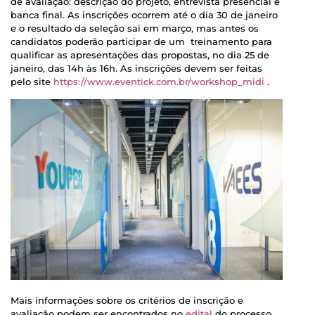
de avaliação: descrição do projeto, entrevista presencial e
banca final. As inscrições ocorrem até o dia 30 de janeiro
e o resultado da seleção sai em março, mas antes os
candidatos poderão participar de um treinamento para
qualificar as apresentações das propostas, no dia 25 de
janeiro, das 14h às 16h. As inscrições devem ser feitas
pelo site
https://www.eventick.com.br/wo
rkshop_midi
.
Mais informações sobre os critérios de inscrição e
avaliação podem ser encontrados no
edital
do processo