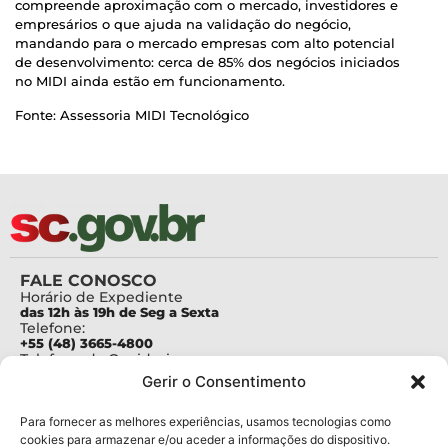
compreende aproximação com o mercado, investidores e
empresários o que ajuda na validação do negócio,
mandando para o mercado empresas com alto potencial
de desenvolvimento: cerca de 85% dos negócios iniciados
no MIDI ainda estão em funcionamento.
Fonte: Assessoria MIDI Tecnológico
FALE CONOSCO
Horário de Expediente
das 12h às 19h de Seg a Sexta
Telefone:
+55 (48) 3665-4800
Telefone da Ouvidoria
0800-6448500
Gerir o Consentimento
E-mails:
protocolo@fapesc.sc.gov.br
Para assuntos relacionados à Pesquisa
Para fornecer as melhores experiências, usamos tecnologias como
pesquisa@fapesc.sc.gov.br
cookies para armazenar e/ou aceder a informações do dispositivo.