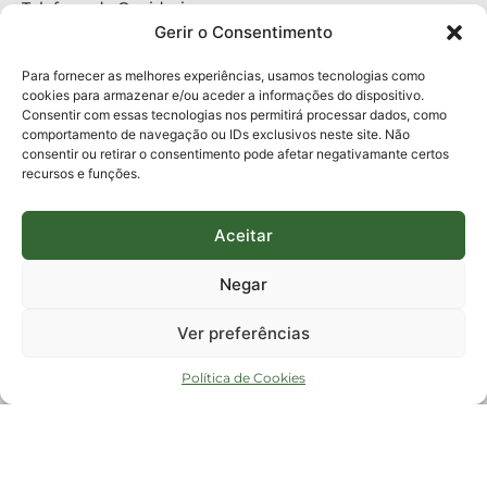
Telefone da Ouvidoria
0800-6448500
Gerir o Consentimento
E-mails:
protocolo@fapesc.sc.gov.br
Para assuntos relacionados à Pesquisa
Para fornecer as melhores experiências, usamos tecnologias como
pesquisa@fapesc.sc.gov.br
cookies para armazenar e/ou aceder a informações do dispositivo.
Para assuntos relacionados à Inovação
Consentir com essas tecnologias nos permitirá processar dados, como
inovacao@fapesc.sc.gov.br
comportamento de navegação ou IDs exclusivos neste site. Não
Para assuntos relacionados à Bolsas
consentir ou retirar o consentimento pode afetar negativamante certos
bolsas@fapesc.sc.gov.br
recursos e funções.
Para assuntos relacionados à Prestação de Contas
prestacaodecontas@fapesc.sc.gov.br
Para assuntos relacionados à Plataforma
plataforma@fapesc.sc.gov.br
Aceitar
Encarregado de dados
Jair Artur da Silva dpo@fapesc.sc.gov.br 3665-4831
Negar
ENDEREÇO
ParqTec Alfa – Rodovia José Carlos Daux, 600 (SC-401),
Ver preferências
km 01, Módulo 12A, Edifício Fapesc / Celta, 5° andar
Bairro
João Paulo, Florianópolis, SC
Política de Cookies
CEP
88030 - 902
Política de privacidade