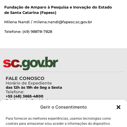
Fundação de Amparo à Pesquisa e Inovação do Estado
de Santa Catarina (Fapesc)
Milena Nandi / milena.nandi@fapesc.sc.gov.br
Telefone: (49) 98878-7828
FALE CONOSCO
Horário de Expediente
das 12h às 19h de Seg a Sexta
Telefone:
+55 (48) 3665-4800
Telefone da Ouvidoria
0800-6448500
Gerir o Consentimento
E-mails:
protocolo@fapesc.sc.gov.br
Para assuntos relacionados à Pesquisa
Para fornecer as melhores experiências, usamos tecnologias como
pesquisa@fapesc.sc.gov.br
cookies para armazenar e/ou aceder a informações do dispositivo.