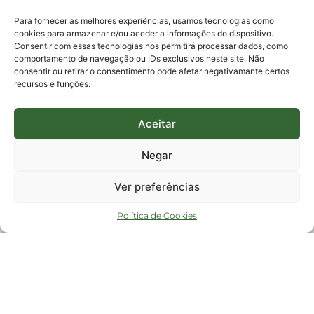
protocolo@fapesc.sc.gov.br
Para assuntos relacionados à Pesquisa
Para fornecer as melhores experiências, usamos tecnologias como
pesquisa@fapesc.sc.gov.br
cookies para armazenar e/ou aceder a informações do dispositivo.
Para assuntos relacionados à Inovação
Consentir com essas tecnologias nos permitirá processar dados, como
inovacao@fapesc.sc.gov.br
comportamento de navegação ou IDs exclusivos neste site. Não
Para assuntos relacionados à Bolsas
consentir ou retirar o consentimento pode afetar negativamante certos
bolsas@fapesc.sc.gov.br
recursos e funções.
Para assuntos relacionados à Prestação de Contas
prestacaodecontas@fapesc.sc.gov.br
Para assuntos relacionados à Plataforma
plataforma@fapesc.sc.gov.br
Aceitar
Encarregado de dados
Jair Artur da Silva dpo@fapesc.sc.gov.br 3665-4831
Negar
ENDEREÇO
ParqTec Alfa – Rodovia José Carlos Daux, 600 (SC-401),
Ver preferências
km 01, Módulo 12A, Edifício Fapesc / Celta, 5° andar
Bairro
João Paulo, Florianópolis, SC
Política de Cookies
CEP
88030 - 902
Política de privacidade
Copyright © 2023 Todos os Direitos Reservados SC - Governo de Santa
Catarina |
Desenvolvedor - FAPESC