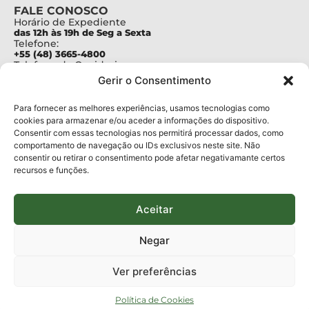
FALE CONOSCO
Horário de Expediente
das 12h às 19h de Seg a Sexta
Telefone:
+55 (48) 3665-4800
Telefone da Ouvidoria
0800-6448500
Gerir o Consentimento
E-mails:
protocolo@fapesc.sc.gov.br
Para assuntos relacionados à Pesquisa
Para fornecer as melhores experiências, usamos tecnologias como
pesquisa@fapesc.sc.gov.br
cookies para armazenar e/ou aceder a informações do dispositivo.
Para assuntos relacionados à Inovação
Consentir com essas tecnologias nos permitirá processar dados, como
inovacao@fapesc.sc.gov.br
comportamento de navegação ou IDs exclusivos neste site. Não
Para assuntos relacionados à Bolsas
consentir ou retirar o consentimento pode afetar negativamante certos
bolsas@fapesc.sc.gov.br
recursos e funções.
Para assuntos relacionados à Prestação de Contas
prestacaodecontas@fapesc.sc.gov.br
Para assuntos relacionados à Plataforma
plataforma@fapesc.sc.gov.br
Aceitar
Encarregado de dados
Jair Artur da Silva dpo@fapesc.sc.gov.br 3665-4831
Negar
ENDEREÇO
ParqTec Alfa – Rodovia José Carlos Daux, 600 (SC-401),
Ver preferências
km 01, Módulo 12A, Edifício Fapesc / Celta, 5° andar
Bairro
João Paulo, Florianópolis, SC
Política de Cookies
CEP