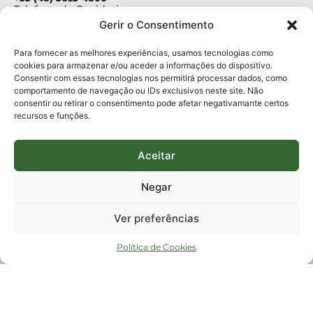
Telefone da Ouvidoria
0800-6448500
Gerir o Consentimento
E-mails:
protocolo@fapesc.sc.gov.br
Para assuntos relacionados à Pesquisa
Para fornecer as melhores experiências, usamos tecnologias como
pesquisa@fapesc.sc.gov.br
cookies para armazenar e/ou aceder a informações do dispositivo.
Para assuntos relacionados à Inovação
Consentir com essas tecnologias nos permitirá processar dados, como
inovacao@fapesc.sc.gov.br
comportamento de navegação ou IDs exclusivos neste site. Não
Para assuntos relacionados à Bolsas
consentir ou retirar o consentimento pode afetar negativamante certos
bolsas@fapesc.sc.gov.br
recursos e funções.
Para assuntos relacionados à Prestação de Contas
prestacaodecontas@fapesc.sc.gov.br
Para assuntos relacionados à Plataforma
plataforma@fapesc.sc.gov.br
Aceitar
Encarregado de dados
Jair Artur da Silva dpo@fapesc.sc.gov.br 3665-4831
Negar
ENDEREÇO
ParqTec Alfa – Rodovia José Carlos Daux, 600 (SC-401),
Ver preferências
km 01, Módulo 12A, Edifício Fapesc / Celta, 5° andar
Bairro
João Paulo, Florianópolis, SC
Política de Cookies
CEP
88030 - 902
Política de privacidade